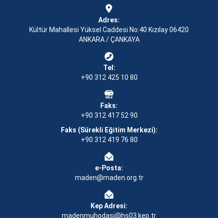
Adres:
Kültür Mahallesi Yüksel Caddesi No:40 Kızılay 06420
ANKARA / ÇANKAYA
Tel:
+90 312 425 10 80
Faks:
+90 312 417 52 90
Faks (Sürekli Eğitim Merkezi):
+90 312 419 76 80
e-Posta:
maden@maden.org.tr
Kep Adresi:
madenmuhodasi@hs03.kep.tr