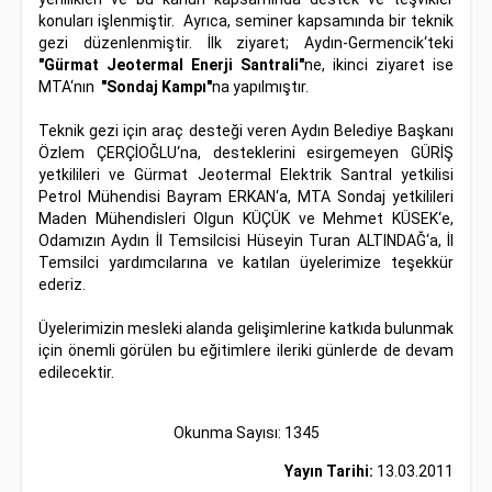
konuları işlenmiştir. Ayrıca, seminer kapsamında bir teknik
gezi düzenlenmiştir. İlk ziyaret; Aydın-Germencik‘teki
"Gürmat Jeotermal Enerji Santrali"
ne, ikinci ziyaret ise
MTA‘nın
"Sondaj Kampı"
na yapılmıştır.
Teknik gezi için araç desteği veren Aydın Belediye Başkanı
Özlem ÇERÇİOĞLU‘na, desteklerini esirgemeyen GÜRİŞ
yetkilileri ve Gürmat Jeotermal Elektrik Santral yetkilisi
Petrol Mühendisi Bayram ERKAN‘a, MTA Sondaj yetkilileri
Maden Mühendisleri Olgun KÜÇÜK ve Mehmet KÜSEK‘e,
Odamızın Aydın İl Temsilcisi Hüseyin Turan ALTINDAĞ‘a, İl
Temsilci yardımcılarına ve katılan üyelerimize teşekkür
ederiz.
Üyelerimizin mesleki alanda gelişimlerine katkıda bulunmak
için önemli görülen bu eğitimlere ileriki günlerde de devam
edilecektir.
Okunma Sayısı: 1345
Yayın Tarihi:
13.03.2011