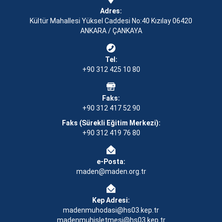
Adres:
Kültür Mahallesi Yüksel Caddesi No:40 Kızılay 06420
ANKARA / ÇANKAYA
Tel:
+90 312 425 10 80
Faks:
+90 312 417 52 90
Faks (Sürekli Eğitim Merkezi):
+90 312 419 76 80
e-Posta:
maden@maden.org.tr
Kep Adresi:
madenmuhodasi@hs03.kep.tr
madenmuhisletmesi@hs03.kep.tr