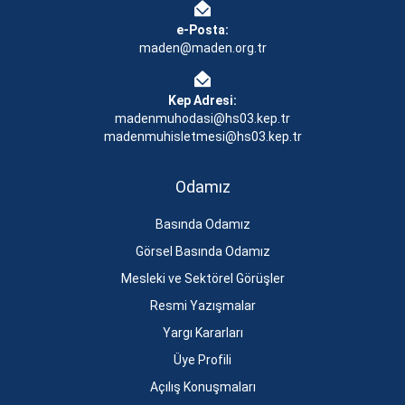
e-Posta:
maden@maden.org.tr
Kep Adresi:
madenmuhodasi@hs03.kep.tr
madenmuhisletmesi@hs03.kep.tr
Odamız
Basında Odamız
Görsel Basında Odamız
Mesleki ve Sektörel Görüşler
Resmi Yazışmalar
Yargı Kararları
Üye Profili
Açılış Konuşmaları