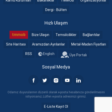
Kamu Kurumları
Bakanlıklar
TMMOB
Organizasyonlar
Dergi - Bülten
Hızlı Ulaşım
tmmob
Bize Ulaşın
Temsilcilikler
Bağlantılar
Site Haritası
Aramızdan Ayrılanlar
Metal-Maden Fiyatları
RSS
English
Üye Portalı
Sosyal Medya
Odamız duyurularının düzenli olarak e-posta hesabınıza gönderilmesini
istiyorsanız; Lütfen e-posta adresinizi giriniz.
E-Liste Kayıt Ol