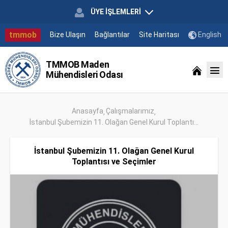
ÜYE İŞLEMLERİ
tmmob
Bize Ulaşın
Bağlantılar
Site Haritası
English
TMMOB Maden
Mühendisleri Odası
Anasayfa
Çalışmalarımız
İstanbul Şubemizin 11. Olağan Genel Kurul Toplantı...
İstanbul Şubemizin 11. Olağan Genel Kurul
Toplantısı ve Seçimler