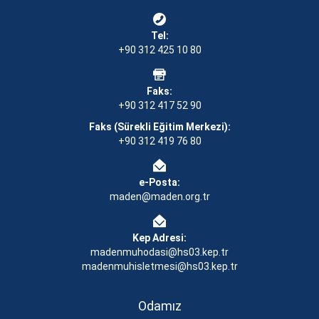
Tel:
+90 312 425 10 80
Faks:
+90 312 417 52 90
Faks (Sürekli Eğitim Merkezi):
+90 312 419 76 80
e-Posta:
maden@maden.org.tr
Kep Adresi:
madenmuhodasi@hs03.kep.tr
madenmuhisletmesi@hs03.kep.tr
Odamız