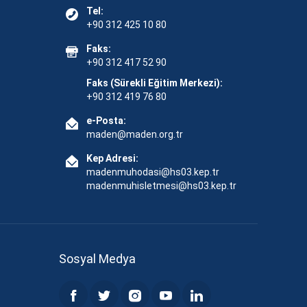
Tel:
+90 312 425 10 80
Faks:
+90 312 417 52 90
Faks (Sürekli Eğitim Merkezi):
+90 312 419 76 80
e-Posta:
maden@maden.org.tr
Kep Adresi:
madenmuhodasi@hs03.kep.tr
madenmuhisletmesi@hs03.kep.tr
Sosyal Medya