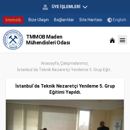
ÜYE İŞLEMLERİ
tmmob
Bize Ulaşın
Bağlantılar
Site Haritası
English
TMMOB Maden
Mühendisleri Odası
Anasayfa
Çalışmalarımız
İstanbul`da Teknik Nezaretçi Yenileme 5. Grup Eğit...
İstanbul`da Teknik Nezaretçi Yenileme 5. Grup
Eğitimi Yapıldı.