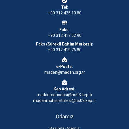
Tel:
+90 312 425 10 80
Faks:
+90 312 417 52 90
Faks (Sürekli Eğitim Merkezi):
+90 312 419 76 80
e-Posta:
maden@maden.org.tr
Kep Adresi:
madenmuhodasi@hs03.kep.tr
madenmuhisletmesi@hs03.kep.tr
Odamız
Basında Odamız