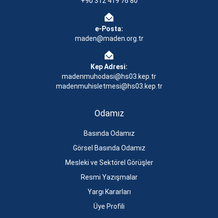
+90 312 419 76 80
e-Posta:
maden@maden.org.tr
Kep Adresi:
madenmuhodasi@hs03.kep.tr
madenmuhisletmesi@hs03.kep.tr
Odamız
Basında Odamız
Görsel Basında Odamız
Mesleki ve Sektörel Görüşler
Resmi Yazışmalar
Yargı Kararları
Üye Profili