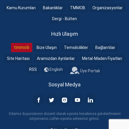
Kamu Kurumları
Bakanlıklar
TMMOB
Organizasyonlar
Dergi - Bülten
Hızlı Ulaşım
tmmob
Bize Ulaşın
Temsilcilikler
Bağlantılar
Site Haritası
Aramızdan Ayrılanlar
Metal-Maden Fiyatları
RSS
English
Üye Portalı
Sosyal Medya
Odamız duyurularının düzenli olarak e-posta hesabınıza gönderilmesini
istiyorsanız; Lütfen e-posta adresinizi giriniz.