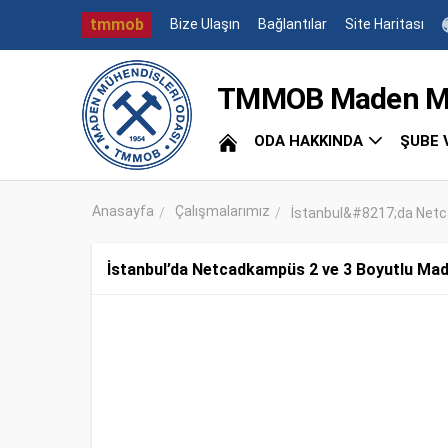
tmmob
Bize Ulaşın
Bağlantılar
Site Haritası
TMMOB Maden Müh
ODA HAKKINDA
ŞUBE 
Anasayfa
Çalışmalarımız
İstanbul&#8217;da Netc
İstanbul’da Netcadkampüs 2 ve 3 Boyutlu Made