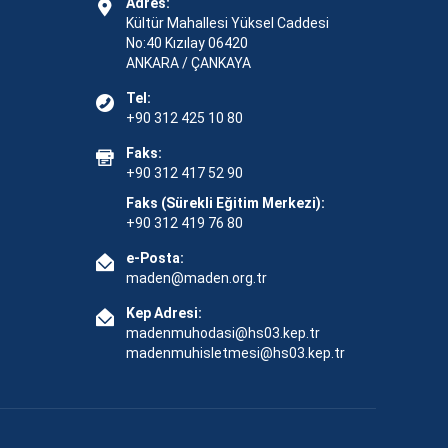
Adres:
Kültür Mahallesi Yüksel Caddesi
No:40 Kızılay 06420
ANKARA / ÇANKAYA
Tel:
+90 312 425 10 80
Faks:
+90 312 417 52 90
Faks (Sürekli Eğitim Merkezi):
+90 312 419 76 80
e-Posta:
maden@maden.org.tr
Kep Adresi:
madenmuhodasi@hs03.kep.tr
madenmuhisletmesi@hs03.kep.tr