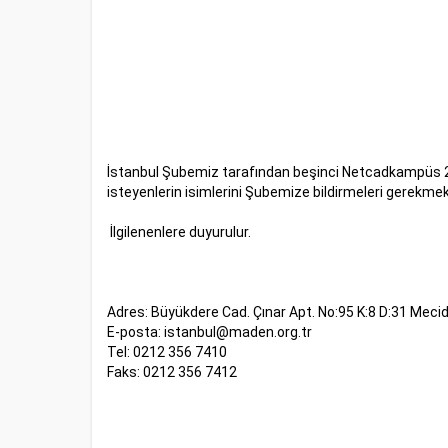
İstanbul Şubemiz tarafından beşinci Netcadkampüs 2 v
isteyenlerin isimlerini Şubemize bildirmeleri gerekmekt
İlgilenenlere duyurulur.
Adres: Büyükdere Cad. Çınar Apt. No:95 K:8 D:31 Mecid
E-posta:
istanbul@maden.org.tr
Tel: 0212 356 7410
Faks: 0212 356 7412