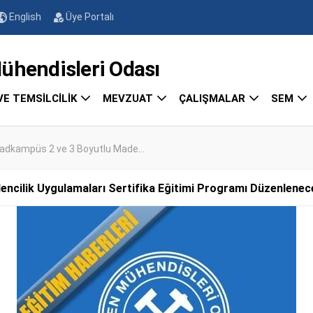
English
Üye Portalı
endisleri Odası
VE TEMSİLCİLİK
MEVZUAT
ÇALIŞMALAR
SEM
adkampüs 2 ve 3 Boyutlu Made...
ncilik Uygulamaları Sertifika Eğitimi Programı Düzenlenece