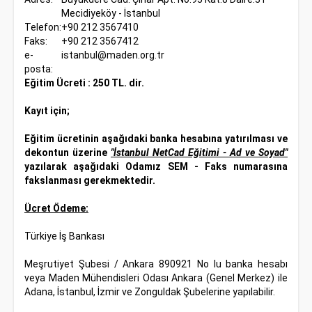
Mecidiyeköy - İstanbul
Telefon:
+90 212 3567410
Faks:
+90 212 3567412
e-
istanbul@maden.org.tr
posta:
Eğitim Ücreti
: 250 TL. dir.
Kayıt için;
Eğitim ücretinin aşağıdaki banka hesabına yatırılması ve
dekontun üzerine
"İstanbul NetCad Eğitimi - Ad ve Soyad"
yazılarak aşağıdaki Odamız SEM - Faks numarasına
fakslanması gerekmektedir.
Ücret Ödeme:
Türkiye İş Bankası
Meşrutiyet Şubesi / Ankara 890921 No lu banka hesabı
veya Maden Mühendisleri Odası Ankara (Genel Merkez) ile
Adana, İstanbul, İzmir ve Zonguldak Şubelerine yapılabilir.