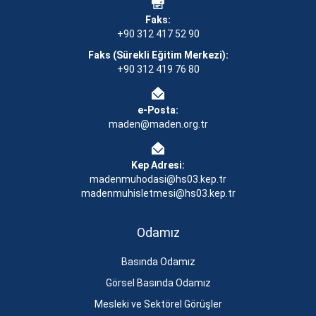
Faks:
+90 312 417 52 90
Faks (Sürekli Eğitim Merkezi):
+90 312 419 76 80
e-Posta:
maden@maden.org.tr
Kep Adresi:
madenmuhodasi@hs03.kep.tr
madenmuhisletmesi@hs03.kep.tr
Odamız
Basında Odamız
Görsel Basında Odamız
Mesleki ve Sektörel Görüşler