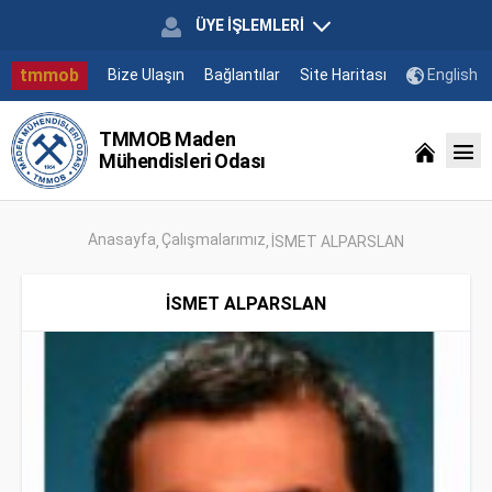
ÜYE İŞLEMLERİ
tmmob
Bize Ulaşın
Bağlantılar
Site Haritası
English
TMMOB Maden
Mühendisleri Odası
Anasayfa
Çalışmalarımız
İSMET ALPARSLAN
İSMET ALPARSLAN