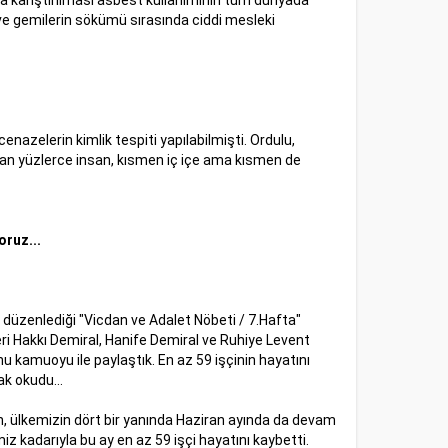
oya karıştırılması asbest kullanımının tüm dünyada
 ve gemilerin sökümü sırasında ciddi mesleki
nazelerin kimlik tespiti yapılabilmişti. Ordulu,
yaşayan yüzlerce insan, kısmen iç içe ama kısmen de
oruz...
n düzenlediği "Vicdan ve Adalet Nöbeti / 7.Hafta"
eri Hakkı Demiral, Hanife Demiral ve Ruhiye Levent
‘nu kamuoyu ile paylaştık. En az 59 işçinin hayatını
k okudu...
n, ülkemizin dört bir yanında Haziran ayında da devam
imiz kadarıyla bu ay en az 59 işçi hayatını kaybetti.