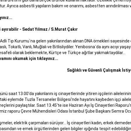
lata üretimi gibi daha birçok üründe kullanılmaktadır. Özellikle çiment
r. Ayrıca asbestli yapıların bakım ve onarımı, asbestten arındırılması
ınız...
 ayırabilir - Sedat Yılmaz / S.Murat Çakır
dli Tıp Kurumu`na gelen yakınlarından alınan DNA örnekleri sayesinde ce
ivaslı, Tokatlı, Vanlı, Muğlalı ve Bitlisliydiler. Yenibosna`da aynı acıyı 
esafeli olarak beklemekte, Kürtçe ve Türkçe ağıtlar yakmaktaydılar…
vamını okumak için tıklayınız...
Sağlıklı ve Güvenli Çalışmak İstiy
saat 13.00‘da yakınlarını iş cinayetlerinde yitiren işçilerin ailelerini
ftaki eylemde Tuzla Tersaneler Bölgesi‘nde hayatını kaybeden işçi ailel
süreçlerini paylaştılar. Saat 13.45‘te ise Haziran Ayı İş Cinayetleri Raporu
iğimiz raporu Çevre Mühendisleri Odası İstanbul Şube Başkanı Semra Oca
şmeler, elektrik çarpmaları sürüyor… İş cinayetleri kadın, erkek demede
tal basından ve emek örgütlerinden gelen bilgiler ışığında tespit edebildiğ