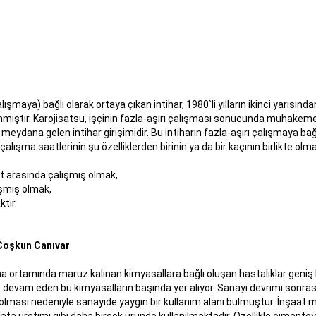
çalışmaya) bağlı olarak ortaya çıkan intihar, 1980`li yılların ikinci yarıs
nmıştır. Karojisatsu, işçinin fazla-aşırı çalışması sonucunda muhakem
ydana gelen intihar girişimidir. Bu intiharın fazla-aşırı çalışmaya bağlı
çalışma saatlerinin şu özelliklerden birinin ya da bir kaçının birlikte ol
t arasında çalışmış olmak,
ışmış olmak,
tır.
Coşkun Canıvar
ma ortamında maruz kalınan kimyasallara bağlı oluşan hastalıklar geniş
evam eden bu kimyasalların başında yer alıyor. Sanayi devrimi sonrasın
ı olması nedeniyle sanayide yaygın bir kullanım alanı bulmuştur. İnşaat mal