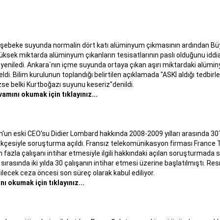
 şebeke suyunda normalin dört katı alüminyum çıkmasının ardından Büyük
yüksek miktarda alüminyum çıkanların tesisatlarının paslı olduğunu idd
 yeniledi. Ankara`nın içme suyunda ortaya çıkan aşırı miktardaki alümi
ldi. Bilim kurulunun toplandığı belirtilen açıklamada "ASKİ aldığı tedb
e belki Kurtboğazı suyunu keseriz"denildi.
vamını okumak için tıklayınız...
un eski CEO‘su Didier Lombard hakkında 2008-2009 yılları arasında 30
kçesiyle soruşturma açıldı. Fransız telekomünikasyon firması France
an fazla çalışanı intihar etmesiyle ilgili hakkındaki açılan soruşturmad
sırasında iki yılda 30 çalışanın intihar etmesi üzerine başlatılmıştı. 
lecek ceza öncesi son süreç olarak kabul ediliyor.
ı okumak için tıklayınız...