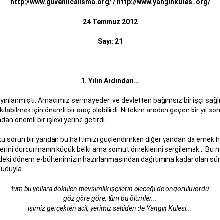
http://www.guvenlicalisma.org/
/
http://www.yanginkulesi.org/
24 Temmuz 2012
Sayı: 21
1. Yılın Ardından...
yınlanmıştı. Amacımız sermayeden ve devletten bağımsız bir işçi sağlığı
ılabilmek için önemli bir araç olabilirdi. Nitekim aradan geçen bir yıl s
an önemli bir işlevi yerine getirdi...
ü sorun bir yandan bu hattımızı güçlendirirken diğer yandan da emek ha
lerini durdurmanın küçük belki ama somut örneklerini sergilemek... Bu no
deki dönem e-bültenimizin hazırlanmasından dağıtımına kadar olan süreci
uduyla...
tüm bu yollara dökülen mevsimlik işçilerin öleceği de öngörülüyordu.
göz göre göre, tüm bu ölümler...
işimiz gerçekten acil, yerimiz sahiden de Yangın Kulesi...