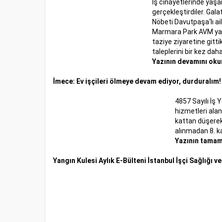
İş cinayetlerinde yaşam
gerçekleştirdiler. Gala
Nöbeti Davutpaşa‘lı ai
Marmara Park AVM yang
taziye ziyaretine gittik
taleplerini bir kez daha
Yazının devamını okum
İmece: Ev işçileri ölmeye devam ediyor, durduralım!
4857 Sayılı İş 
hizmetleri ala
kattan düşerek 
alınmadan 8. ka
Yazının tamamı
Yangın Kulesi Aylık E-Bülteni İstanbul İşçi Sağlığı ve