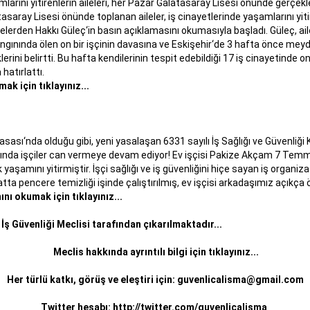
larını yitirenlerin aileleri, her Pazar Galatasaray Lisesi önünde gerçekl
tasaray Lisesi önünde toplanan aileler, iş cinayetlerinde yaşamlarını yitir
lelerden Hakkı Güleç‘in basın açıklamasını okumasıyla başladı. Güleç, a
ınında ölen on bir işçinin davasına ve Eskişehir‘de 3 hafta önce meyda
lerini belirtti. Bu hafta kendilerinin tespit edebildiği 17 iş cinayetinde on
 hatırlattı.
ak için tıklayınız...
Yasası‘nda olduğu gibi, yeni yasalaşan 6331 sayılı İş Sağlığı ve Güvenli
nında işçiler can vermeye devam ediyor! Ev işçisi Pakize Akçam 7 Temmu
yaşamını yitirmiştir. İşçi sağlığı ve iş güvenliğini hiçe sayan iş organ
tta pencere temizliği işinde çalıştırılmış, ev işçisi arkadaşımız açıkça 
nı okumak için tıklayınız...
 İş Güvenliği Meclisi tarafından çıkarılmaktadır...
Meclis hakkında ayrıntılı bilgi için tıklayınız...
Her türlü katkı, görüş ve eleştiri için:
guvenlicalisma@gmail.com
Twitter hesabı:
http://twitter.com/guvenlicalisma