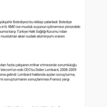
şehir Belediyesi bu iddiayı yalanladı. Belediye
ia etti. KMO ise musluk suyunun içilmemesi yönündeki
nyuma karşı Türkiye Halk Sağlığı Kurumu`ndan
irle musluktan akan sudaki alüminyum oranını
`dan fazla çalışanın intihar etmesinde sorumluluğu
 Telecom‘un eski CEO‘su Didier Lombard, 2008-2009
a sona gelindi. Lombard hakkında açılan soruşturma,
Resmi soruşturmanın sonuçlanması Fransız yargı