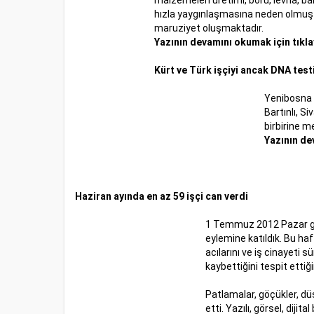
malzemeleri üretimi, boru, levha, ba
hızla yaygınlaşmasına neden olmuştu
maruziyet oluşmaktadır.
Yazının devamını okumak için tıklay
Kürt ve Türk işçiyi ancak DNA testi
Yenibosna A
Bartınlı, S
birbirine m
Yazının de
Haziran ayında en az 59 işçi can verdi
1 Temmuz 2012 Pazar günü 
eylemine katıldık. Bu ha
acılarını ve iş cinayeti 
kaybettiğini tespit ett
Patlamalar, göçükler, dü
etti. Yazılı, görsel, diji