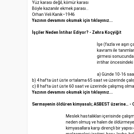
Yüz karası değil, kömür karası
Böyle kazanılır ekmek parası...
Orhan Veli Kanık–1946
Yazının devamını okumak için tıklayınız...
İşçiler Neden İntihar Ediyor? - Zehra Koçyiğit
İşe (fazla ve aşırı 
kavramı ile tanımla
girmesi sonucunda me
intihar öncesindeki 
a) Günde 10-16 saa
b) 4 hafta üst üste ortalama 65 saat ve üzerinde çal
c) 8 hafta üst üste 60 saat ve üzerinde çalışmış olmak
Yazının devamını okumak için tıklayınız...
Sermayenin öldüren kimyasalı; ASBEST üzerine… - 
Meslek hastalıkları içerisinde çalış
neden olmuş ve halen de öldürmeye d
kimyasallara karşı dirençli bir yapıs