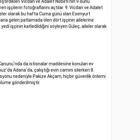
eştirdikleri Vicdan ve Adalet Nöbeti‘nin 9.sunu
en işçilerin fotoğraflarını açtılar. 9. Vicdan ve Adalet
ileler olarak bu hafta Cuma günü olan Esenyurt
na gelen patlamada ölen dört işçinin ailelerine
 yedi işçinin katledildiğini söyleyen Güleç, aileler olarak
ği Kanunu`nda da istisnalar maddesine konulan ev
z`da Adana`da, çalıştığı evin camını silerken 8.
izasyonu nedeniyle Pakize Akçam, hiçbir güvenlik önlemi
ölüme gönderilmiştir.