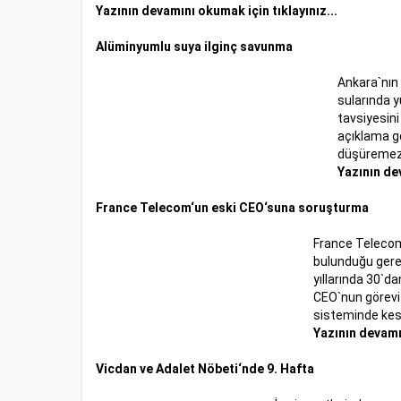
Yazının devamını okumak için tıklayınız...
Alüminyumlu suya ilginç savunma
Ankara`nın
sularında 
tavsiyesini
açıklama ge
düşüremezs
Yazının de
France Telecom‘un eski CEO‘suna soruşturma
France Telecom‘
bulunduğu gere
yıllarında 30`d
CEO`nun görevi 
sisteminde kesi
Yazının devamın
Vicdan ve Adalet Nöbeti‘nde 9. Hafta