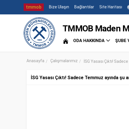
tmmob
Bize Ulaşın
Bağlantılar
Site Haritası
TMMOB Maden Müh
ODA HAKKINDA
ŞUBE 
Anasayfa
Çalışmalarımız
İSG Yasası Çıktı! Sadec
İSG Yasası Çıktı! Sadece Temmuz ayında şu ana 