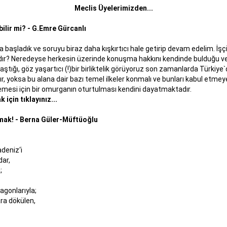
Meclis Üyelerimizden...
ilir mi? - G.Emre Gürcanlı
a başladık ve soruyu biraz daha kışkırtıcı hale getirip devam edelim. İşç
ır? Neredeyse herkesin üzerinde konuşma hakkını kendinde bulduğu ve 
tığı, göz yaşartıcı (!)bir birliktelik görüyoruz son zamanlarda Türkiye`de
ır, yoksa bu alana dair bazı temel ilkeler konmalı ve bunları kabul etme
si için bir omurganın oturtulması kendini dayatmaktadır.
için tıklayınız...
mak! - Berna Güler-Müftüoğlu
deniz‘i
dar,
;
agonlarıyla;
ra dökülen,