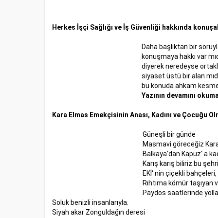
Herkes İşçi Sağlığı ve İş Güvenliği hakkında konuşab
Daha başlıktan bir soruyl
konuşmaya hakkı var mıd
diyerek neredeyse ortaklaş
siyaset üstü bir alan mıd
bu konuda ahkam kesmeme
Yazının devamını okumak 
Kara Elmas Emekçisinin Anası, Kadını ve Çocuğu Ol
Güneşli bir günde
Masmavi göreceğiz Kara
Balkaya‘dan Kapuz‘ a ka
Karış karış biliriz bu şehri
EKİ‘ nin çiçekli bahçeleri,
Rıhtıma kömür taşıyan v
Paydos saatlerinde yolla
Soluk benizli insanlarıyla.
Siyah akar Zonguldağın deresi