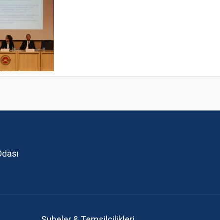
Odası
Şubeler & Temsilcilikleri