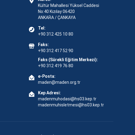
Kültür Mahallesi Yüksel Caddesi
No:40 Kızılay 06420
ANKARA / ÇANKAYA
Tel:
+90 312 425 10 80
Faks:
+90 312 417 52 90
Faks (Sürekli Eğitim Merkezi):
+90 312 419 76 80
e-Posta:
maden@maden.org.tr
Kep Adresi:
madenmuhodasi@hs03.kep.tr
madenmuhisletmesi@hs03.kep.tr