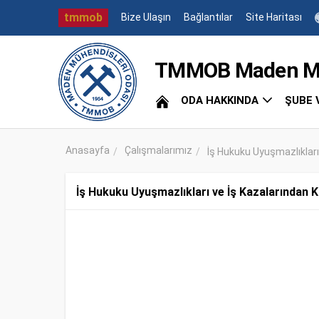
tmmob
Bize Ulaşın
Bağlantılar
Site Haritası
TMMOB Maden Müh
ODA HAKKINDA
ŞUBE 
Anasayfa
Çalışmalarımız
İş Hukuku Uyuşmazlıkları
İş Hukuku Uyuşmazlıkları ve İş Kazalarından Ka