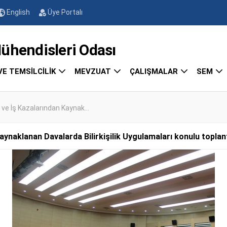
English
Üye Portalı
endisleri Odası
VE TEMSİLCİLİK
MEVZUAT
ÇALIŞMALAR
SEM
 ve İş Kazalarından Kaynak...
ynaklanan Davalarda Bilirkişilik Uygulamaları konulu toplantı