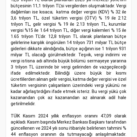
bütçesinin 11,1 trilyon TL’si vergilerden oluşmaktadır. Vergi
dağılımları ise kısaca; katma değer vergisi (KDV) % 32 ile
3,6 trilyon TL, özel tüketim vergisi (ÖTV) % 19 ile 2.12
trilyon TL, gelir vergisi % 19 ile 2.13 trilyon TL, kurumlar
vergisi %15 ile 1.64 trilyon TL, diğer vergi kalemleri % 15 ile
1.65 trilyon TL’dir. 12,8 trilyon TL olarak planlanan bütçe
gelirlerine karşılık öngörülen 14 trilyon 731 milyar TL bütçe
giderleri dikkate alındığında, bütçe açığının ise 1 trilyon 931
milyar TL olacağı görülmektedir. Teşvik, vergi indirimi ve
vergi istisna adı altında büyük bölümü sermayeye yararına
3 trilyon TL üzerinde bir vergi gelirinden de vazgeçileceği
ifade edilmektedir. Bilindiği üzere büyük bir kısmı
ücretlilerden alınan gelir vergisi, katma değer vergisi ve özel
tüketim vergisinin çalışanların üzerindeki vergi yükünü ne
kadar ağırlaştırdığını ifade etmek isteriz. Bu vergi yükü çok
kazanandan çok az kazanandan az alınarak adil hale
getirilmelidir.
TÜİK Kasım 2024 yıllık enflasyon oranını 47,09 olarak
açıkladı. Kasım başında Merkez Bankası Başkanı tarafından
güncellenen ve 2024 yılı sonu itibariyle belirlenen tahmini %
44 enflasyon oranının da tutmayacağı anlaşılmaktadır.