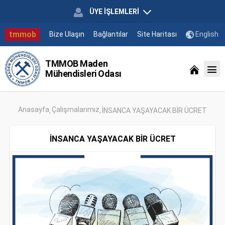
ÜYE İŞLEMLERİ
tmmob
Bize Ulaşın
Bağlantılar
Site Haritası
English
TMMOB Maden
Mühendisleri Odası
Anasayfa
Çalışmalarımız
İNSANCA YAŞAYACAK BİR ÜCRET
İNSANCA YAŞAYACAK BİR ÜCRET