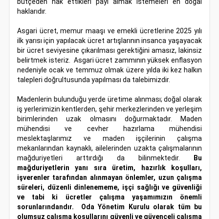
bütçeden hak ettikleri payı almak istemeleri en doğal
haklarıdır.
Asgari ücret, memur maaşı ve emekli ücretlerine 2025 yılı
ilk yarısı için yapılacak ücret artışlarının insanca yaşayacak
bir ücret seviyesine çıkarılması gerektiğini amasız, lakinsiz
belirtmek isteriz. Asgari ücret zammının yüksek enflasyon
nedeniyle ocak ve temmuz olmak üzere yılda iki kez halkın
talepleri doğrultusunda yapılması da talebimizdir.
Madenlerin bulunduğu yerde üretime alınması; doğal olarak
iş yerlerimizin kentlerden, şehir merkezlerinden ve yerleşim
birimlerinden uzak olmasını doğurmaktadır. Maden
mühendisi ve cevher hazırlama mühendisi
meslektaşlarımız ve maden işçilerinin çalışma
mekanlarından kaynaklı, ailelerinden uzakta çalışmalarının
mağduriyetleri arttırdığı da bilinmektedir.
Bu
mağduriyetlerin yanı sıra üretim, hazırlık koşulları,
işverenler tarafından alınmayan önlemler, uzun çalışma
süreleri, düzenli dinlenememe, işçi sağlığı ve güvenliği
ve tabi ki ücretler çalışma yaşamımızın önemli
sorunlarındandır.
Oda Yönetim Kurulu olarak tüm bu
olumsuz çalışma koşullarını güvenli ve güvenceli çalışma