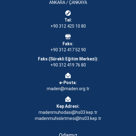
ANKARA / ÇANKAYA
Tel:
+90 312 425 10 80
Faks:
+90 312 417 52 90
Faks (Sürekli Eğitim Merkezi):
+90 312 419 76 80
e-Posta:
maden@maden.org.tr
Kep Adresi:
madenmuhodasi@hs03.kep.tr
madenmuhisletmesi@hs03.kep.tr
Odamız