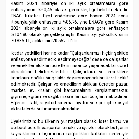
Kasım 2024 itibariyle on iki aylık ortalamalara göre
enflasyonun %60,45 olarak gerçekleştiği belirtilmektedir.
ENAG tüketici fiyat endeksine göre Kasım 2024 sonu
itibarıyla yıllık enflasyonu %86.76, yine ENAG’a göre Kasım
2024 itibariyle on iki aylık ortalamalara göre enflasyon
%104.80 olarak gerçekleşmiştir. Kasım ayı yoksulluk sınırı
70.835 TL, açlık sınırı 20.562 TL’dir.
İktidar yetkilileri her ne kadar “Çalışanlarımızı hiçbir şekilde
enflasyona ezdirmedik, ezdirmeyeceğiz” dese de çalışanlar
ve emekliler aldıkları ücretlerin insanca yaşanacak bir ücret
olmadığını belirtmektedirler. Çalışanlara ve emeklilere
karınlarını sağlıklı bir şekilde doyuramayacakları ücret teklif
edilmektedir. Çalışan ve emeklilerin aldıkları ücretler pazar,
market, ev kiraları gibi harcamalarını karşılamamakta;
giyinme, eğitim ve sağlık masrafları için borçlanmaktadırlar.
Eğlence, tatil, seyahat sinema, tiyatro ve spor gibi sosyal
aktivitelerde bulunamamaktadırlar.
Üyelerimizin; bu ülkenin yurttaşları olarak, ister kamu ve
serbest ücretli çalışanlar, emekli ve işsizler olarak bütçenin
kaynaklarının oluşumunda sağladıkları katkıları nedeniyle