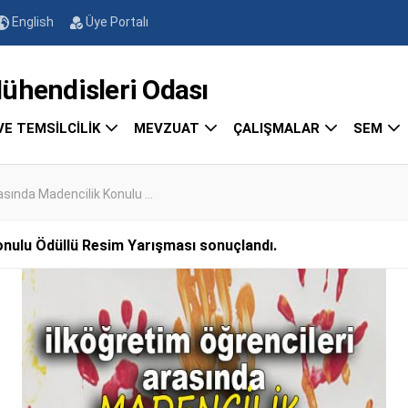
English
Üye Portalı
endisleri Odası
VE TEMSİLCİLİK
MEVZUAT
ÇALIŞMALAR
SEM
asında Madencilik Konulu ...
onulu Ödüllü Resim Yarışması sonuçlandı.