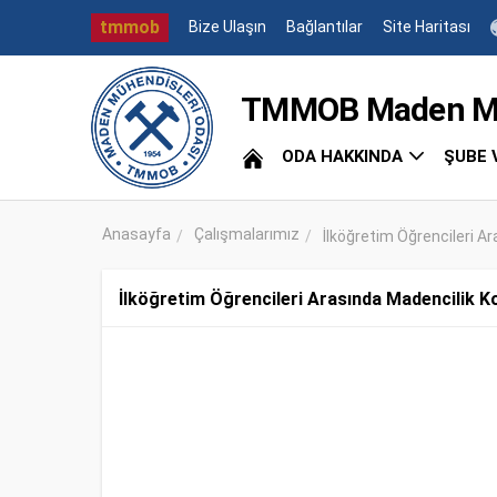
tmmob
Bize Ulaşın
Bağlantılar
Site Haritası
TMMOB Maden Müh
ODA HAKKINDA
ŞUBE 
Anasayfa
Çalışmalarımız
İlköğretim Öğrencileri Ar
İlköğretim Öğrencileri Arasında Madencilik K