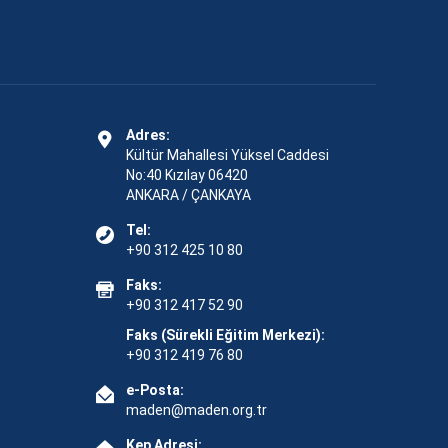
Adres:
Kültür Mahallesi Yüksel Caddesi
No:40 Kızılay 06420
ANKARA / ÇANKAYA
Tel:
+90 312 425 10 80
Faks:
+90 312 417 52 90
Faks (Sürekli Eğitim Merkezi):
+90 312 419 76 80
e-Posta:
maden@maden.org.tr
Kep Adresi: