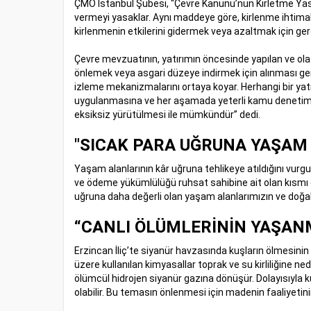
ÇMO İstanbul Şubesi, “Çevre Kanunu’nun Kirletme Yasağı
vermeyi yasaklar. Aynı maddeye göre, kirlenme ihtimali
kirlenmenin etkilerini gidermek veya azaltmak için gerek
Çevre mevzuatının, yatırımın öncesinde yapılan ve olas
önlemek veya asgari düzeye indirmek için alınması ger
izleme mekanizmalarını ortaya koyar. Herhangi bir ya
uygulanmasına ve her aşamada yeterli kamu denetimin
eksiksiz yürütülmesi ile mümkündür” dedi.
"SICAK PARA UĞRUNA YAŞAM 
Yaşam alanlarının kâr uğruna tehlikeye atıldığını v
ve ödeme yükümlülüğü ruhsat sahibine ait olan kısmı d
uğruna daha değerli olan yaşam alanlarımızın ve doğal 
“CANLI ÖLÜMLERİNİN YAŞAN
Erzincan İliç’te siyanür havzasında kuşların ölmesinin 
üzere kullanılan kimyasallar toprak ve su kirliliğine n
ölümcül hidrojen siyanür gazına dönüşür. Dolayısıyla k
olabilir. Bu temasın önlenmesi için madenin faaliyetin