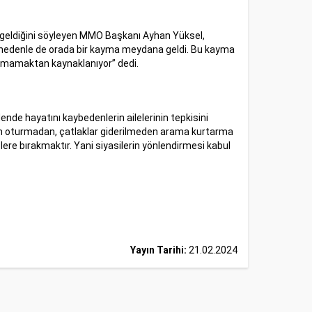
 geldiğini söyleyen MMO Başkanı Ayhan Yüksel,
Bu nedenle de orada bir kayma meydana geldi. Bu kayma
lışmamaktan kaynaklanıyor” dedi.
nde hayatını kaybedenlerin ailelerinin tepkisini
min oturmadan, çatlaklar giderilmeden arama kurtarma
plere bırakmaktır. Yani siyasilerin yönlendirmesi kabul
Yayın Tarihi:
21.02.2024