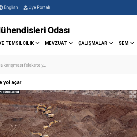
English
Üye Portalı
endisleri Odası
VE TEMSİLCİLİK
MEVZUAT
ÇALIŞMALAR
SEM
'a karışması felakete y...
e yol açar