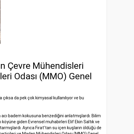
kin Çevre Mühendisleri
leri Odası (MMO) Genel
 çıksa da pek çok kimyasal kullanılıyor ve bu
 acı badem kokusuna benzediğini anlatmışlardı. Bilim
ı köyüne giden Evrensel muhabirleri Elif Ekin Saltık ve
armışlardı. Ayrıca Fırat’tan su içen kuşların öldüğü de
öneticileri ve Maden Mühendisleri Odası (MMO) Genel