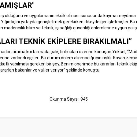
LAMIŞLAR"
rulmamış olduğunu ve uygulamanın eksik olması sonucunda kayma meydana
r. Yığın liçini yatayda genişletmek gerekirken dikeyde genişletmişler. 
madencilik bilim ve teknik, iş sağlığı güvenliği önlemlerine uygun ça
ARI TEKNİK EKİPLERE BIRAKILMALI”
ınmadan arama kurtarmada çalıştırılmaları üzerine konuşan Yüksel, “Made
rine zorlandı işçiler. Bu durum önlem alınmadığı için riskli. Kayan ze
ikkatli yapılması gereken bir şey. Benim önerimde bu kararları teknik eki
kararları bakanlar ve valiler veriyor” şeklinde konuştu.
Okunma Sayısı: 945