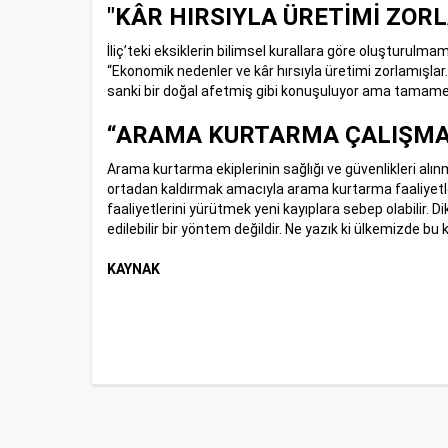
"KÂR HIRSIYLA ÜRETİMİ ZOR
İliç’teki eksiklerin bilimsel kurallara göre oluştu
“Ekonomik nedenler ve kâr hırsıyla üretimi zorlamışla
sanki bir doğal afetmiş gibi konuşuluyor ama tamamen 
“ARAMA KURTARMA ÇALIŞMAL
Arama kurtarma ekiplerinin sağlığı ve güvenlikleri al
ortadan kaldırmak amacıyla arama kurtarma faaliyetle
faaliyetlerini yürütmek yeni kayıplara sebep olabilir. D
edilebilir bir yöntem değildir. Ne yazık ki ülkemizde bu 
KAYNAK