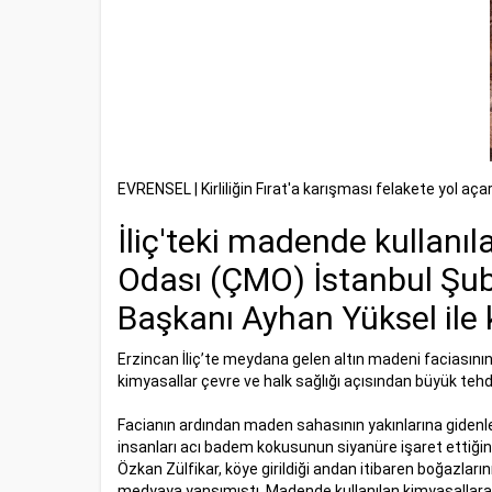
EVRENSEL | Kirliliğin Fırat'a karışması felakete yol aça
İliç'teki madende kullanıl
Odası (ÇMO) İstanbul Şub
Başkanı Ayhan Yüksel ile
Erzincan İliç’te meydana gelen altın madeni faciasının
kimyasallar çevre ve halk sağlığı açısından büyük tehd
Facianın ardından maden sahasının yakınlarına gidenl
insanları acı badem kokusunun siyanüre işaret ettiğine 
Özkan Zülfikar, köye girildiği andan itibaren boğazları
medyaya yansımıştı. Madende kullanılan kimyasallara 