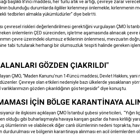
 başlıklı 8’inci maddesi, her türlü atık ve artığı, çevreye zarar verece
nin bulunduğu durumlarda ilgililer kirlenmeyi önlemekle; kirlenmenin m
li tedbirleri almakla yükümlüdürler” diye belirtti.
ı çevresel riskleri değerlendirilmesi gerektiğini vurgulayan ÇMO İstanbul
eken önlemlerin ÇED sürecinden, işletme aşamasında alınacak çevre izin
tırımın çevre üzerindeki olumsuz etkilerinin önlenmesi, mevzuatın doğr
e tabi tutularak herhangi bir olumsuzluk tespiti halinde gereken işl
ALANLARI GÖZDEN ÇIAKRILDI"
urgulayan ÇMO, “Maden Kanunu’nun 14’üncü maddesi, Devlet Hakkını, yan
üzenler. Çevreye olan etkileri nedeniyle bazı ülkelerde yasaklanan yönt
varlıklarımızın gözden çıkarıldığının göstergesidir” diye konuştu.
MAMASI İÇİN BÖLGE KARANTİNAYA ALI
siyanür ile ilişkisini açıklayan ÇMO İstanbul şubesi yöneticileri, "Yığın
eden olduğu gibi buharlaşmayla havaya karışan gazlar da hava kirliliği ya
uş ölümlerinin ve olabilecek diğer canlı ölümlerinin nedeni toprakta, hav
in durdurulması ve bölgenin karantinaya alınması en acil önlemlerden ol