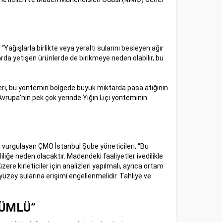
ağışlarla birlikte veya yeraltı sularını besleyen ağır
nlarda yetişen ürünlerde de birikmeye neden olabilir, bu
ileri, bu yöntemin bölgede büyük miktarda pasa atığının
vrupa'nın pek çok yerinde Yığın Liçi yönteminin
ını vurgulayan ÇMO İstanbul Şube yöneticileri, “Bu
liğe neden olacaktır. Madendeki faaliyetler ivedilikle
re kirleticiler için analizleri yapılmalı, ayrıca ortam
e yüzey sularına erişimi engellenmelidir. Tahliye ve
KÜMLÜ”