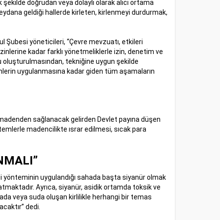
k şekilde doğrudan veya dolaylı olarak alıcı ortama
eydana geldiği hallerde kirleten, kirlenmeyi durdurmak,
 Şubesi yöneticileri, “Çevre mevzuatı, etkileri
lerine kadar farklı yönetmeliklerle izin, denetim ve
u oluşturulmasından, tekniğine uygun şekilde
emlerin uygulanmasına kadar giden tüm aşamaların
i madenden sağlanacak gelirden Devlet payına düşen
emlerle madencilikte ısrar edilmesi, sıcak para
NMALI”
 liçi yönteminin uygulandığı sahada başta siyanür olmak
ratmaktadır. Ayrıca, siyanür, asidik ortamda toksik ve
ada veya suda oluşan kirlilikle herhangi bir temas
acaktır” dedi.