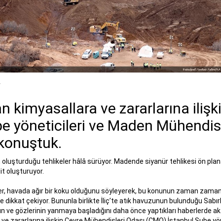
r
an kimyasallara ve zararlarına iliş
e yöneticileri ve Maden Mühendis
 konuştuk.
 oluşturduğu tehlikeler hâlâ sürüyor. Madende siyanür tehlikesi ön plana
it oluşturuyor.
er, havada ağır bir koku olduğunu söyleyerek, bu konunun zaman zaman
dikkat çekiyor. Bununla birlikte İliç’te atık havuzunun bulunduğu Sabırl
nın ve gözlerinin yanmaya başladığını daha önce yaptıkları haberlerde akt
ve zararlarına ilişkin Çevre Mühendisleri Odası (ÇMO) İstanbul Şube y