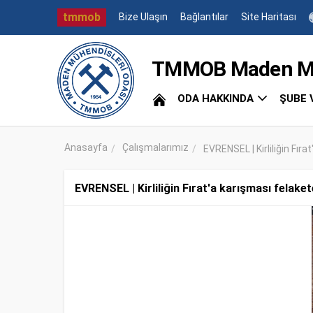
tmmob
Bize Ulaşın
Bağlantılar
Site Haritası
TMMOB Maden Müh
ODA HAKKINDA
ŞUBE 
Anasayfa
Çalışmalarımız
EVRENSEL | Kirliliğin Fırat
EVRENSEL | Kirliliğin Fırat'a karışması felaket