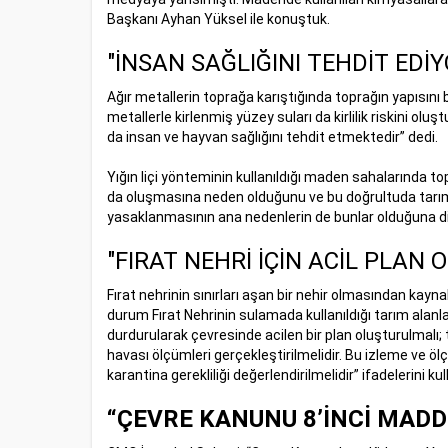
Başkanı Ayhan Yüksel ile konuştuk.
"İNSAN SAĞLIĞINI TEHDİT EDİY
Ağır metallerin toprağa karıştığında toprağın yapısını 
metallerle kirlenmiş yüzey suları da kirlilik riskini olu
da insan ve hayvan sağlığını tehdit etmektedir” dedi.
Yığın liçi yönteminin kullanıldığı maden sahalarında to
da oluşmasına neden olduğunu ve bu doğrultuda tarımı 
yasaklanmasının ana nedenlerin de bunlar olduğuna di
"FIRAT NEHRİ İÇİN ACİL PLAN
Fırat nehrinin sınırları aşan bir nehir olmasından kayna
durum Fırat Nehrinin sulamada kullanıldığı tarım alanla
durdurularak çevresinde acilen bir plan oluşturulmalı; t
havası ölçümleri gerçekleştirilmelidir. Bu izleme ve ölçü
karantina gerekliliği değerlendirilmelidir” ifadelerini kul
“ÇEVRE KANUNU 8’İNCİ MADD