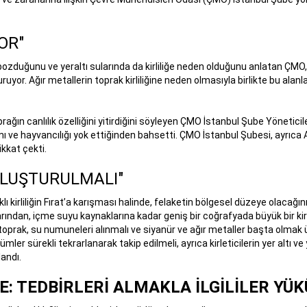
OR"
bozduğunu ve yeraltı sularında da kirliliğe neden olduğunu anlatan ÇMO, “Y
şturuyor. Ağır metallerin toprak kirliliğine neden olmasıyla birlikte bu ala
prağın canlılık özelliğini yitirdiğini söyleyen ÇMO İstanbul Şube Yönetic
ve hayvancılığı yok ettiğinden bahsetti. ÇMO İstanbul Şubesi, ayrıca A
kkat çekti.
 OLUŞTURULMALI"
klı kirliliğin Fırat’a karışması halinde, felaketin bölgesel düzeye olacağ
rından, içme suyu kaynaklarına kadar geniş bir coğrafyada büyük bir kirli
oprak, su numuneleri alınmalı ve siyanür ve ağır metaller başta olmak üze
mler sürekli tekrarlanarak takip edilmeli, ayrıca kirleticilerin yer altı v
landı.
E: TEDBİRLERİ ALMAKLA İLGİLİLER YÜ