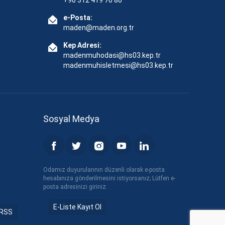
+90 312 419 76 80
e-Posta:
maden@maden.org.tr
Kep Adresi:
madenmuhodasi@hs03.kep.tr
madenmuhisletmesi@hs03.kep.tr
Sosyal Medya
Odamız duyurularının düzenli olarak e-posta
hesabınıza gönderilmesini istiyorsanız; Lütfen e-
posta adresinizi giriniz.
E-Liste Kayıt Ol
RSS