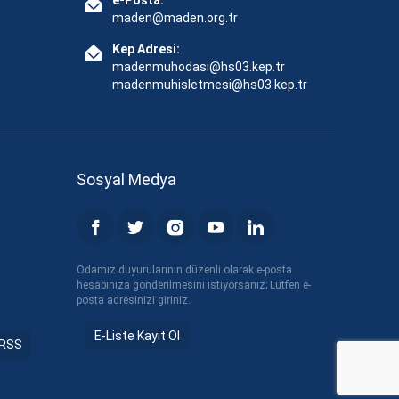
e-Posta:
maden@maden.org.tr
Kep Adresi:
madenmuhodasi@hs03.kep.tr
madenmuhisletmesi@hs03.kep.tr
Sosyal Medya
Odamız duyurularının düzenli olarak e-posta
hesabınıza gönderilmesini istiyorsanız; Lütfen e-
posta adresinizi giriniz.
E-Liste Kayıt Ol
RSS