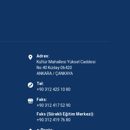
Adres:
Kültür Mahallesi Yüksel Caddesi
No:40 Kızılay 06420
ANKARA / ÇANKAYA
Tel:
+90 312 425 10 80
Faks:
+90 312 417 52 90
Faks (Sürekli Eğitim Merkezi):
+90 312 419 76 80