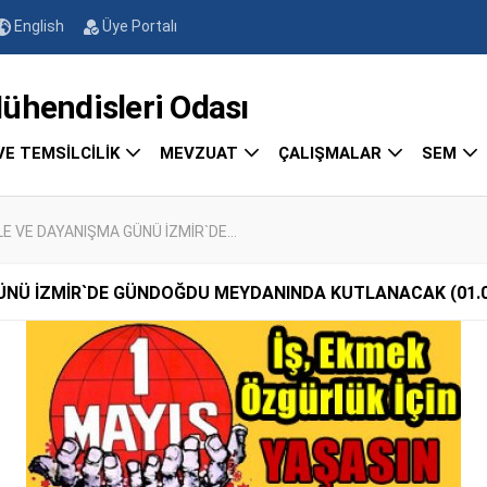
English
Üye Portalı
endisleri Odası
VE TEMSİLCİLİK
MEVZUAT
ÇALIŞMALAR
SEM
E VE DAYANIŞMA GÜNÜ İZMİR`DE...
GÜNÜ İZMİR`DE GÜNDOĞDU MEYDANINDA KUTLANACAK (01.0