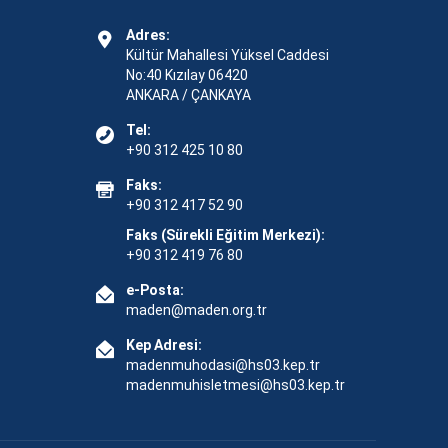
Adres:
Kültür Mahallesi Yüksel Caddesi
No:40 Kızılay 06420
ANKARA / ÇANKAYA
Tel:
+90 312 425 10 80
Faks:
+90 312 417 52 90
Faks (Sürekli Eğitim Merkezi):
+90 312 419 76 80
e-Posta:
maden@maden.org.tr
Kep Adresi:
madenmuhodasi@hs03.kep.tr
madenmuhisletmesi@hs03.kep.tr