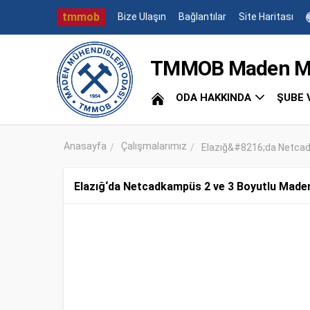
tmmob
Bize Ulaşın
Bağlantılar
Site Haritası
TMMOB Maden Müh
ODA HAKKINDA
ŞUBE 
Anasayfa
Çalışmalarımız
Elazığ&#8216;da Netcad
Elazığ‘da Netcadkampüs 2 ve 3 Boyutlu Madenc