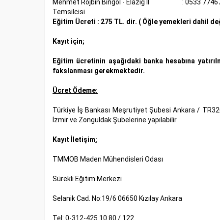
Mehmet Rojbin Bingöl - Elazığ İl
: 0533 7746
Temsilcisi
Eğitim Ücreti
: 275 TL. dir. ( Öğle yemekleri dahil değ
Kayıt için;
Eğitim ücretinin aşağıdaki banka hesabına yatırı
fakslanması gerekmektedir.
Ücret Ödeme:
Türkiye İş Bankası Meşrutiyet Şubesi Ankara / TR3
İzmir ve Zonguldak Şubelerine yapılabilir.
Kayıt İletişim
:
TMMOB Maden Mühendisleri Odası
Sürekli Eğitim Merkezi
Selanik Cad. No:19/6 06650 Kızılay Ankara
Tel: 0-312-425 10 80 / 122