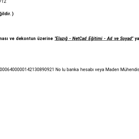
712
ildir. )
lması ve dekontun üzerine
"Elazığ - NetCad Eğitimi - Ad ve Soyad"
ya
20006400000142130890921 No lu banka hesabı veya Maden Mühendisler