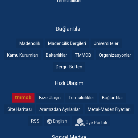
Temsilcilikler
Bağlantılar
Madencilik
Madencilik Dergileri
Üniversiteler
Kamu Kurumları
Bakanlıklar
TMMOB
Organizasyonlar
Dergi - Bülten
Hızlı Ulaşım
tmmob
Bize Ulaşın
Temsilcilikler
Bağlantılar
Site Haritası
Aramızdan Ayrılanlar
Metal-Maden Fiyatları
RSS
English
Üye Portalı
Sosyal Medya