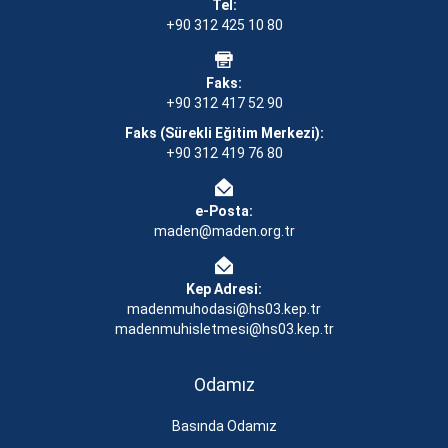
Tel:
+90 312 425 10 80
Faks:
+90 312 417 52 90
Faks (Sürekli Eğitim Merkezi):
+90 312 419 76 80
e-Posta:
maden@maden.org.tr
Kep Adresi:
madenmuhodasi@hs03.kep.tr
madenmuhisletmesi@hs03.kep.tr
Odamız
Basında Odamız