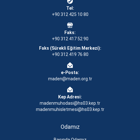
Tel:
+90 312 425 10 80
Faks:
+90 312 417 52 90
Faks (Sürekli Eğitim Merkezi):
+90 312 419 76 80
e-Posta:
maden@maden.org.tr
Kep Adresi:
madenmuhodasi@hs03.kep.tr
madenmuhisletmesi@hs03.kep.tr
Odamız
Basında Odamız