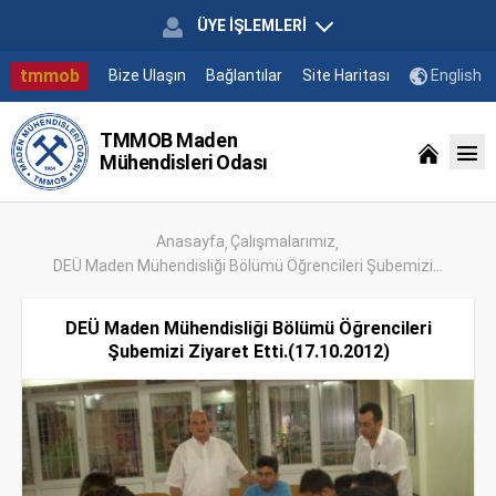
ÜYE İŞLEMLERİ
tmmob
Bize Ulaşın
Bağlantılar
Site Haritası
English
TMMOB Maden
Mühendisleri Odası
Anasayfa
Çalışmalarımız
DEÜ Maden Mühendisliği Bölümü Öğrencileri Şubemizi...
DEÜ Maden Mühendisliği Bölümü Öğrencileri
Şubemizi Ziyaret Etti.(17.10.2012)