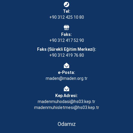
Tel:
+90 312 425 10 80
Faks:
+90 312 417 52 90
Faks (Sürekli Eğitim Merkezi):
+90 312 419 76 80
e-Posta:
maden@maden.org.tr
Kep Adresi:
madenmuhodasi@hs03.kep.tr
madenmuhisletmesi@hs03.kep.tr
Odamız