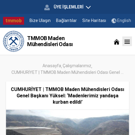
ÜYE İŞLEMLERİ
tmmob
Bize Ulaşın
Bağlantılar
Site Haritası
English
TMMOB Maden
Mühendisleri Odası
Anasayfa
Çalışmalarımız
CUMHURİYET | TMMOB Maden Mühendisleri Odası Genel ...
CUMHURİYET | TMMOB Maden Mühendisleri Odası
Genel Başkanı Yüksel: ‘Madenlerimiz yandaşa
kurban edildi’