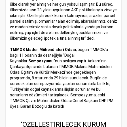
ülke olarak yer almış ve her gün yoksullaşmıştır. Bu süreç,
ülkemizde son 23 yıldır uygulanan AKP politikalarıyla zirveye
çıkmıştır. Özelleştirecek kurum kalmayınca, araziler parsel
parsel satılmış, ormanlar talan edilmiş, akarsularımız, deniz
ve madenlerimiz ranta dayalı politikalarla yandaşa kurban
edilmiş, yap işlet devret modelleriyle çocuklarımızın ve
ülkemizin geleceği ipotek altına alınmıştır” dedi.
TMMOB Maden Mühendisleri Odası
, bugün TMMOB’a
bağlı 11 odanın da desteğiyle “Doğal
Kaynaklar
Sempozyum
u”nun açılışını yaptı. Ankara’nın
Çankaya ilçesinde bulunan TMMOB Makina Mühendisleri
Odası Eğitim ve Kültür Merkezi’nde gerçekleşen
programda, 8 oturumda 29 bildiri sunulacak. Bugün de
sürecek olan sempozyumda yapılan sunumlarla birlikte,
Türkiye’nin doğal kaynaklarına ilişkin sorunlar ve bu
sorunların çözümleri tartışılacak. Sempozyuma, eski
TMMOB Çevre Mühendisleri Odası Genel Başkanı CHP PM
üyesi Baran Bozoğlu da katıldı.
‘ÖZELLEŞTİRİLECEK KURUM