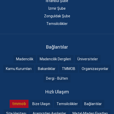
İstanbul Şube
İzmir Şube
Zonguldak Şube
Temsilcilikler
Bağlantılar
Madencilik
Madencilik Dergileri
Üniversiteler
Kamu Kurumları
Bakanlıklar
TMMOB
Organizasyonlar
Dergi - Bülten
Hızlı Ulaşım
tmmob
Bize Ulaşın
Temsilcilikler
Bağlantılar
Site Haritası
Aramızdan Ayrılanlar
Metal-Maden Fiyatları