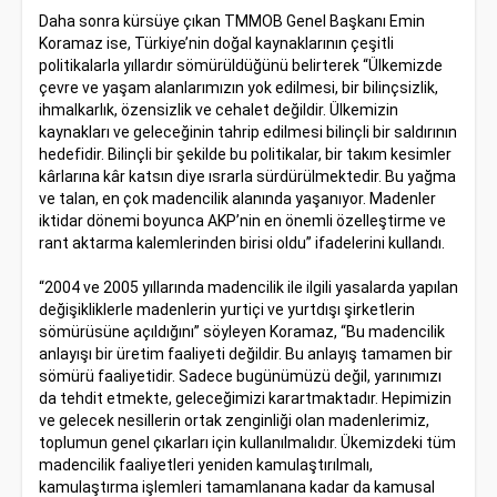
Daha sonra kürsüye çıkan TMMOB Genel Başkanı Emin
Koramaz ise, Türkiye’nin doğal kaynaklarının çeşitli
politikalarla yıllardır sömürüldüğünü belirterek “Ülkemizde
çevre ve yaşam alanlarımızın yok edilmesi, bir bilinçsizlik,
ihmalkarlık, özensizlik ve cehalet değildir. Ülkemizin
kaynakları ve geleceğinin tahrip edilmesi bilinçli bir saldırının
hedefidir. Bilinçli bir şekilde bu politikalar, bir takım kesimler
kârlarına kâr katsın diye ısrarla sürdürülmektedir. Bu yağma
ve talan, en çok madencilik alanında yaşanıyor. Madenler
iktidar dönemi boyunca AKP’nin en önemli özelleştirme ve
rant aktarma kalemlerinden birisi oldu” ifadelerini kullandı.
“2004 ve 2005 yıllarında madencilik ile ilgili yasalarda yapılan
değişikliklerle madenlerin yurtiçi ve yurtdışı şirketlerin
sömürüsüne açıldığını” söyleyen Koramaz, “Bu madencilik
anlayışı bir üretim faaliyeti değildir. Bu anlayış tamamen bir
sömürü faaliyetidir. Sadece bugünümüzü değil, yarınımızı
da tehdit etmekte, geleceğimizi karartmaktadır. Hepimizin
ve gelecek nesillerin ortak zenginliği olan madenlerimiz,
toplumun genel çıkarları için kullanılmalıdır. Ükemizdeki tüm
madencilik faaliyetleri yeniden kamulaştırılmalı,
kamulaştırma işlemleri tamamlanana kadar da kamusal