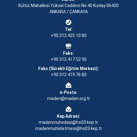
Kültür Mahallesi Yüksel Caddesi No:40 Kızılay 06420
ANKARA / ÇANKAYA
Tel:
+90 312 425 10 80
Faks:
+90 312 417 52 90
Faks (Sürekli Eğitim Merkezi):
+90 312 419 76 80
e-Posta:
maden@maden.org.tr
Kep Adresi:
madenmuhodasi@hs03.kep.tr
madenmuhisletmesi@hs03.kep.tr