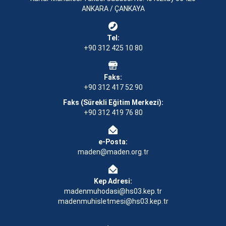
ANKARA / ÇANKAYA
Tel:
+90 312 425 10 80
Faks:
+90 312 417 52 90
Faks (Sürekli Eğitim Merkezi):
+90 312 419 76 80
e-Posta:
maden@maden.org.tr
Kep Adresi:
madenmuhodasi@hs03.kep.tr
madenmuhisletmesi@hs03.kep.tr