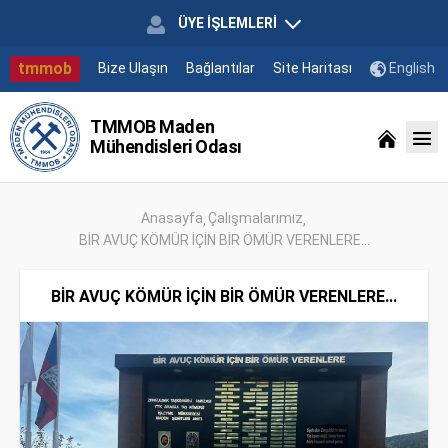
ÜYE İŞLEMLERİ
tmmob
Bize Ulaşın
Bağlantılar
Site Haritası
English
TMMOB Maden
Mühendisleri Odası
Anasayfa
Çalışmalarımız
BİR AVUÇ KÖMÜR İÇİN BİR ÖMÜR VERENLERE...
BİR AVUÇ KÖMÜR İÇİN BİR ÖMÜR VERENLERE...