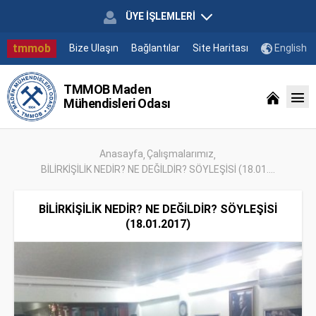
ÜYE İŞLEMLERİ
tmmob
Bize Ulaşın
Bağlantılar
Site Haritası
English
TMMOB Maden
Mühendisleri Odası
Anasayfa
Çalışmalarımız
BİLİRKİŞİLİK NEDİR? NE DEĞİLDİR? SÖYLEŞİSİ (18.01....
BİLİRKİŞİLİK NEDİR? NE DEĞİLDİR? SÖYLEŞİSİ
(18.01.2017)