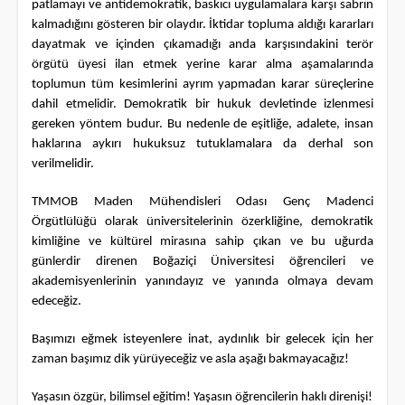
patlamayı ve antidemokratik, baskıcı uygulamalara karşı sabrın
kalmadığını gösteren bir olaydır. İktidar topluma aldığı kararları
dayatmak ve içinden çıkamadığı anda karşısındakini terör
örgütü üyesi ilan etmek yerine karar alma aşamalarında
toplumun tüm kesimlerini ayrım yapmadan karar süreçlerine
dahil etmelidir. Demokratik bir hukuk devletinde izlenmesi
gereken yöntem budur. Bu nedenle de eşitliğe, adalete, insan
haklarına aykırı hukuksuz tutuklamalara da derhal son
verilmelidir.
TMMOB Maden Mühendisleri Odası Genç Madenci
Örgütlülüğü olarak üniversitelerinin özerkliğine, demokratik
kimliğine ve kültürel mirasına sahip çıkan ve bu uğurda
günlerdir direnen Boğaziçi Üniversitesi öğrencileri ve
akademisyenlerinin yanındayız ve yanında olmaya devam
edeceğiz.
Başımızı eğmek isteyenlere inat, aydınlık bir gelecek için her
zaman başımız dik yürüyeceğiz ve asla aşağı bakmayacağız!
Yaşasın özgür, bilimsel eğitim! Yaşasın öğrencilerin haklı direnişi!