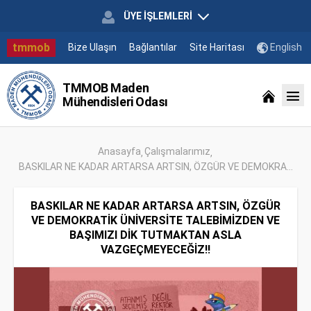
ÜYE İŞLEMLERİ
tmmob
Bize Ulaşın
Bağlantılar
Site Haritası
English
TMMOB Maden
Mühendisleri Odası
Anasayfa
Çalışmalarımız
BASKILAR NE KADAR ARTARSA ARTSIN, ÖZGÜR VE DEMOKRA...
BASKILAR NE KADAR ARTARSA ARTSIN, ÖZGÜR
VE DEMOKRATİK ÜNİVERSİTE TALEBİMİZDEN VE
BAŞIMIZI DİK TUTMAKTAN ASLA
VAZGEÇMEYECEĞİZ!!