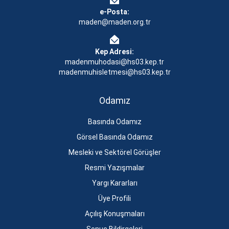
e-Posta:
maden@maden.org.tr
Kep Adresi:
madenmuhodasi@hs03.kep.tr
madenmuhisletmesi@hs03.kep.tr
Odamız
Basında Odamız
Görsel Basında Odamız
Mesleki ve Sektörel Görüşler
Resmi Yazışmalar
Yargı Kararları
Üye Profili
Açılış Konuşmaları