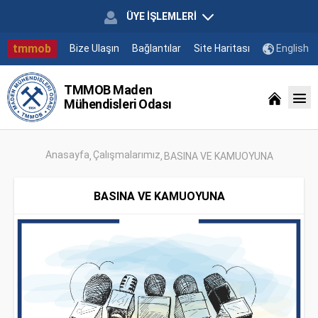
ÜYE İŞLEMLERİ
tmmob
Bize Ulaşın
Bağlantılar
Site Haritası
English
TMMOB Maden
Mühendisleri Odası
Anasayfa
Çalışmalarımız
BASINA VE KAMUOYUNA
BASINA VE KAMUOYUNA