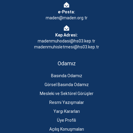
e-Posta:
maden@maden.org.tr
Kep Adresi:
madenmuhodasi@hs03.kep.tr
madenmuhisletmesi@hs03.kep.tr
Odamız
Basında Odamız
Görsel Basında Odamız
Mesleki ve Sektörel Görüşler
Resmi Yazışmalar
Yargı Kararları
Üye Profili
Açılış Konuşmaları