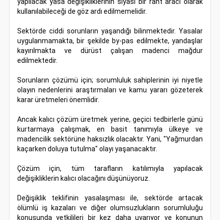
yapılacak yasa değişikliklerinin siyasi bir rant aracı olarak
kullanılabileceği de göz ardı edilmemelidir.
Sektörde ciddi sorunların yaşandığı bilinmektedir. Yasalar
uygulanmamakta, bir şekilde by-pas edilmekte, yandaşlar
kayırılmakta ve dürüst çalışan madenci mağdur
edilmektedir.
Sorunların çözümü için; sorumluluk sahiplerinin iyi niyetle
olayın nedenlerini araştırmaları ve kamu yararı gözeterek
karar üretmeleri önemlidir.
Ancak kalıcı çözüm üretmek yerine, geçici tedbirlerle günü
kurtarmaya çalışmak, en basit tanımıyla ülkeye ve
madencilik sektörüne haksızlık olacaktır. Yani, "Yağmurdan
kaçarken doluya tutulma" olayı yaşanacaktır.
Çözüm için, tüm tarafların katılımıyla yapılacak
değişikliklerin kalıcı olacağını düşünüyoruz.
Değişiklik teklifinin yasalaşması ile, sektörde artacak
ölümlü iş kazaları ve diğer olumsuzlukların sorumluluğu
konusunda yetkilileri bir kez daha uyarıyor ve konunun