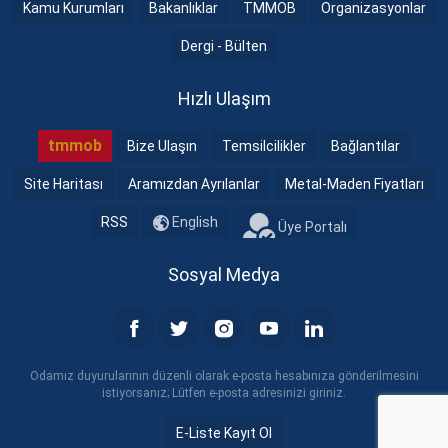
Kamu Kurumları
Bakanlıklar
TMMOB
Organizasyonlar
Dergi - Bülten
Hızlı Ulaşım
tmmob
Bize Ulaşın
Temsilcilikler
Bağlantılar
Site Haritası
Aramızdan Ayrılanlar
Metal-Maden Fiyatları
RSS
English
Üye Portalı
Sosyal Medya
Odamız duyurularının düzenli olarak e-posta hesabınıza gönderilmesini
istiyorsanız; Lütfen e-posta adresinizi giriniz.
E-Liste Kayıt Ol