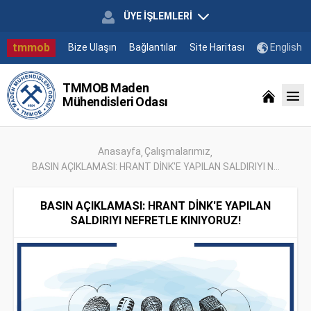
ÜYE İŞLEMLERİ
tmmob
Bize Ulaşın
Bağlantılar
Site Haritası
English
TMMOB Maden
Mühendisleri Odası
Anasayfa
Çalışmalarımız
BASIN AÇIKLAMASI: HRANT DİNK'E YAPILAN SALDIRIYI N...
BASIN AÇIKLAMASI: HRANT DİNK'E YAPILAN
SALDIRIYI NEFRETLE KINIYORUZ!