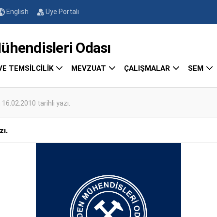
English
Üye Portalı
endisleri Odası
VE TEMSİLCİLİK
MEVZUAT
ÇALIŞMALAR
SEM
16.02.2010 tarihli yazı.
zı.