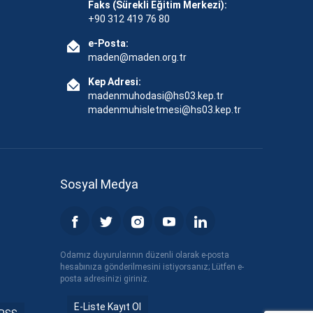
Faks (Sürekli Eğitim Merkezi):
+90 312 419 76 80
e-Posta:
maden@maden.org.tr
Kep Adresi:
madenmuhodasi@hs03.kep.tr
madenmuhisletmesi@hs03.kep.tr
Sosyal Medya
Odamız duyurularının düzenli olarak e-posta
hesabınıza gönderilmesini istiyorsanız; Lütfen e-
posta adresinizi giriniz.
E-Liste Kayıt Ol