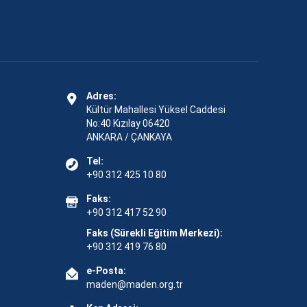
Adres:
Kültür Mahallesi Yüksel Caddesi
No:40 Kızılay 06420
ANKARA / ÇANKAYA
Tel:
+90 312 425 10 80
Faks:
+90 312 417 52 90
Faks (Sürekli Eğitim Merkezi):
+90 312 419 76 80
e-Posta:
maden@maden.org.tr