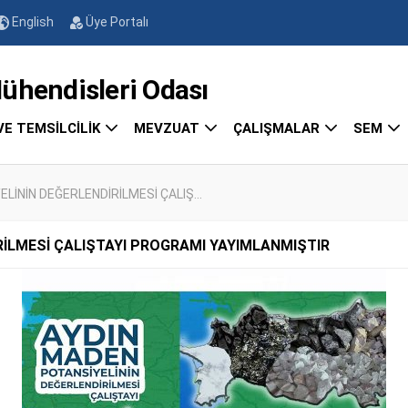
English
Üye Portalı
endisleri Odası
VE TEMSİLCİLİK
MEVZUAT
ÇALIŞMALAR
SEM
LİNİN DEĞERLENDİRİLMESİ ÇALIŞ...
RİLMESİ ÇALIŞTAYI PROGRAMI YAYIMLANMIŞTIR