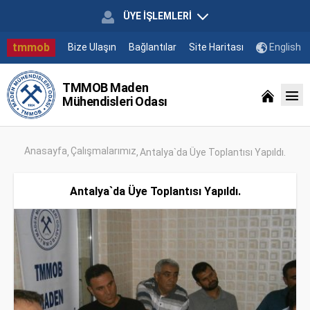
ÜYE İŞLEMLERİ
tmmob
Bize Ulaşın
Bağlantılar
Site Haritası
English
TMMOB Maden
Mühendisleri Odası
Anasayfa
Çalışmalarımız
Antalya`da Üye Toplantısı Yapıldı.
Antalya`da Üye Toplantısı Yapıldı.