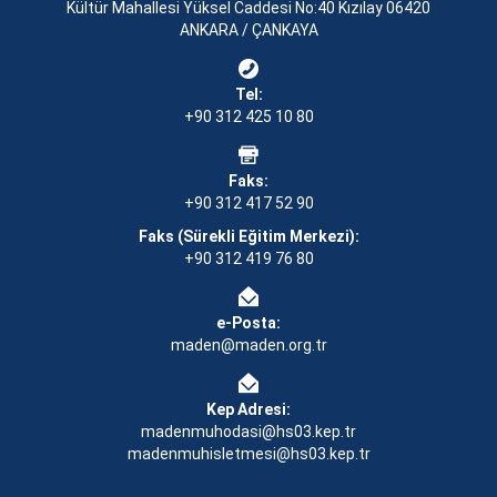
Kültür Mahallesi Yüksel Caddesi No:40 Kızılay 06420
ANKARA / ÇANKAYA
Tel:
+90 312 425 10 80
Faks:
+90 312 417 52 90
Faks (Sürekli Eğitim Merkezi):
+90 312 419 76 80
e-Posta:
maden@maden.org.tr
Kep Adresi:
madenmuhodasi@hs03.kep.tr
madenmuhisletmesi@hs03.kep.tr