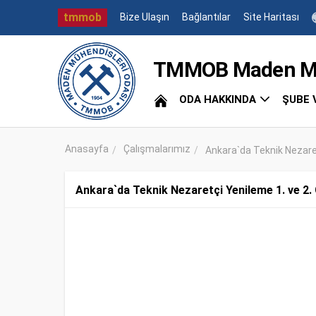
tmmob
Bize Ulaşın
Bağlantılar
Site Haritası
TMMOB Maden Müh
ODA HAKKINDA
ŞUBE 
Anasayfa
Çalışmalarımız
Ankara`da Teknik Nezaretç
Ankara`da Teknik Nezaretçi Yenileme 1. ve 2. G