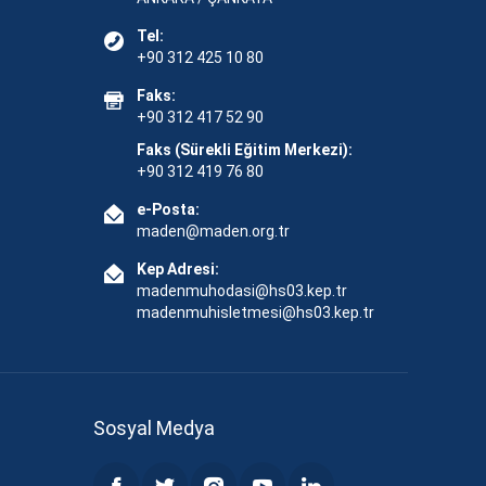
Tel:
+90 312 425 10 80
Faks:
+90 312 417 52 90
Faks (Sürekli Eğitim Merkezi):
+90 312 419 76 80
e-Posta:
maden@maden.org.tr
Kep Adresi:
madenmuhodasi@hs03.kep.tr
madenmuhisletmesi@hs03.kep.tr
Sosyal Medya