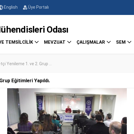
English
Üye Portalı
endisleri Odası
VE TEMSİLCİLİK
MEVZUAT
ÇALIŞMALAR
SEM
i Yenileme 1. ve 2. Grup ...
rup Eğitimleri Yapıldı.