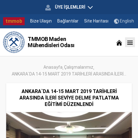
ÜYE İŞLEMLERİ
tmmob
Bize Ulaşın
Bağlantılar
Site Haritası
English
TMMOB Maden
Mühendisleri Odası
Anasayfa
Çalışmalarımız
ANKARA`DA 14-15 MART 2019 TARİHLERİ ARASINDA İLERİ...
ANKARA`DA 14-15 MART 2019 TARİHLERİ
ARASINDA İLERİ SEVİYE DELME PATLATMA
EĞİTİMİ DÜZENLENDİ