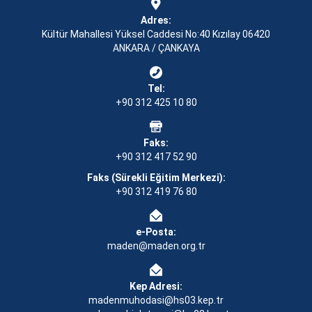
Adres:
Kültür Mahallesi Yüksel Caddesi No:40 Kızılay 06420
ANKARA / ÇANKAYA
Tel:
+90 312 425 10 80
Faks:
+90 312 417 52 90
Faks (Sürekli Eğitim Merkezi):
+90 312 419 76 80
e-Posta:
maden@maden.org.tr
Kep Adresi:
madenmuhodasi@hs03.kep.tr