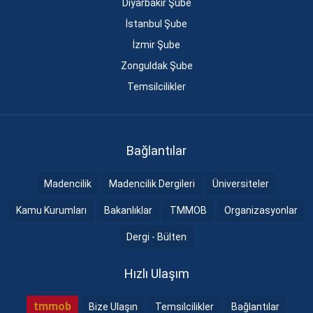
Diyarbakır Şube
İstanbul Şube
İzmir Şube
Zonguldak Şube
Temsilcilikler
Bağlantılar
Madencilik
Madencilik Dergileri
Üniversiteler
Kamu Kurumları
Bakanlıklar
TMMOB
Organizasyonlar
Dergi - Bülten
Hızlı Ulaşım
tmmob
Bize Ulaşın
Temsilcilikler
Bağlantılar