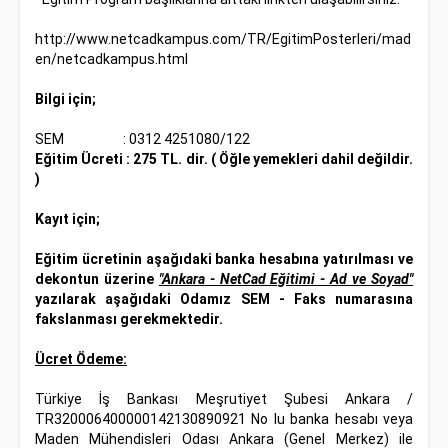
http://www.netcadkampus.com/TR/EgitimPosterleri/mad
en/netcadkampus.html
Bilgi için;
SEM
: 0312 4251080/122
Eğitim Ücreti
: 275 TL. dir. ( Öğle yemekleri dahil değildir.
)
Kayıt için;
Eğitim ücretinin aşağıdaki banka hesabına yatırılması ve
dekontun üzerine
"Ankara - NetCad Eğitimi - Ad ve Soyad"
yazılarak aşağıdaki Odamız SEM - Faks numarasına
fakslanması gerekmektedir.
Ücret Ödeme:
Türkiye İş Bankası Meşrutiyet Şubesi Ankara /
TR320006400000142130890921 No lu banka hesabı veya
Maden Mühendisleri Odası Ankara (Genel Merkez) ile