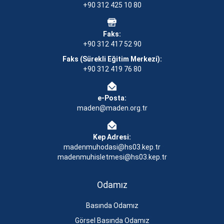
+90 312 425 10 80
Faks:
+90 312 417 52 90
Faks (Sürekli Eğitim Merkezi):
+90 312 419 76 80
e-Posta:
maden@maden.org.tr
Kep Adresi:
madenmuhodasi@hs03.kep.tr
madenmuhisletmesi@hs03.kep.tr
Odamız
Basında Odamız
Görsel Basında Odamız