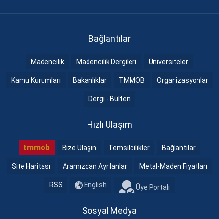
Bağlantılar
Madencilik
Madencilik Dergileri
Üniversiteler
Kamu Kurumları
Bakanlıklar
TMMOB
Organizasyonlar
Dergi - Bülten
Hızlı Ulaşım
tmmob
Bize Ulaşın
Temsilcilikler
Bağlantılar
Site Haritası
Aramızdan Ayrılanlar
Metal-Maden Fiyatları
RSS
English
Üye Portalı
Sosyal Medya