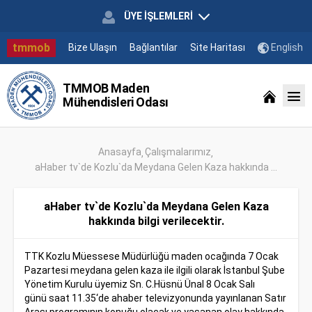
ÜYE İŞLEMLERİ
tmmob
Bize Ulaşın
Bağlantılar
Site Haritası
English
TMMOB Maden
Mühendisleri Odası
Anasayfa
Çalışmalarımız
aHaber tv`de Kozlu`da Meydana Gelen Kaza hakkında ...
aHaber tv`de Kozlu`da Meydana Gelen Kaza
hakkında bilgi verilecektir.
TTK Kozlu Müessese Müdürlüğü maden ocağında 7 Ocak
Pazartesi meydana gelen kaza ile ilgili olarak İstanbul Şube
Yönetim Kurulu üyemiz Sn. C.Hüsnü Ünal 8 Ocak Salı
günü saat 11.35‘de ahaber televizyonunda yayınlanan Satır