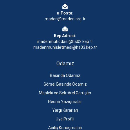
e-Posta:
maden@maden.org.tr
Kep Adresi:
madenmuhodasi@hs03.kep.tr
madenmuhisletmesi@hs03.kep.tr
Odamız
Basında Odamız
Görsel Basında Odamız
Mesleki ve Sektörel Görüşler
Resmi Yazışmalar
Yargı Kararları
Üye Profili
Açılış Konuşmaları