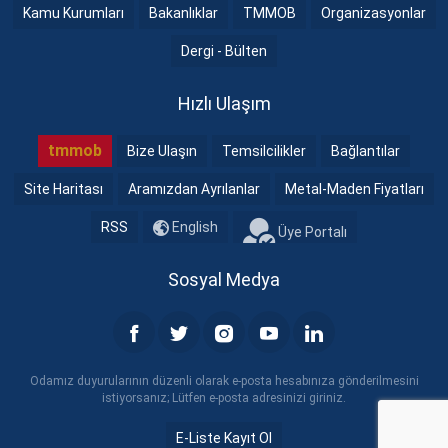
Kamu Kurumları
Bakanlıklar
TMMOB
Organizasyonlar
Dergi - Bülten
Hızlı Ulaşım
tmmob
Bize Ulaşın
Temsilcilikler
Bağlantılar
Site Haritası
Aramızdan Ayrılanlar
Metal-Maden Fiyatları
RSS
English
Üye Portalı
Sosyal Medya
Odamız duyurularının düzenli olarak e-posta hesabınıza gönderilmesini
istiyorsanız; Lütfen e-posta adresinizi giriniz.
E-Liste Kayıt Ol