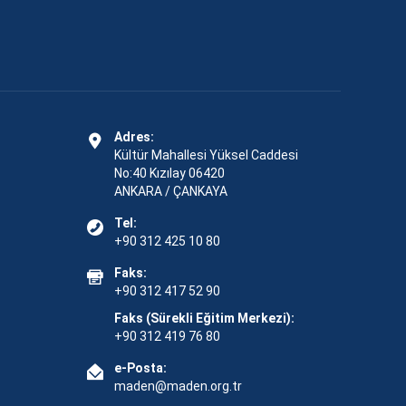
Adres:
Kültür Mahallesi Yüksel Caddesi
No:40 Kızılay 06420
ANKARA / ÇANKAYA
Tel:
+90 312 425 10 80
Faks:
+90 312 417 52 90
Faks (Sürekli Eğitim Merkezi):
+90 312 419 76 80
e-Posta:
maden@maden.org.tr