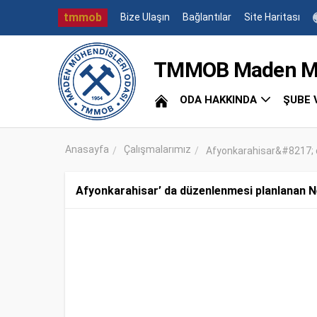
tmmob
Bize Ulaşın
Bağlantılar
Site Haritası
TMMOB Maden Müh
ODA HAKKINDA
ŞUBE 
Anasayfa
Çalışmalarımız
Afyonkarahisar&#8217; d
Afyonkarahisar’ da düzenlenmesi planlanan Ne