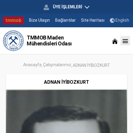
ÜYE İŞLEMLERİ
tmmob
Bize Ulaşın
Bağlantılar
Site Haritası
English
TMMOB Maden
Mühendisleri Odası
Anasayfa
Çalışmalarımız
ADNAN İYİBOZKURT
ADNAN İYİBOZKURT