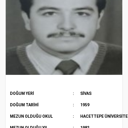
DOĞUM YERİ
:
SİVAS
DOĞUM TARİHİ
:
1959
MEZUN OLDUĞU OKUL
:
HACETTEPE ÜNİVERSİTE
MEZUN OLDUĞU YIL
:
1982