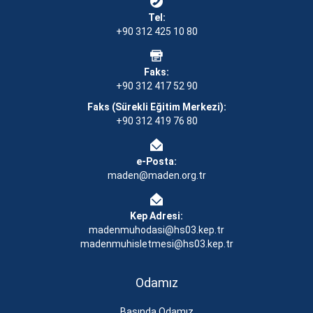
Tel:
+90 312 425 10 80
Faks:
+90 312 417 52 90
Faks (Sürekli Eğitim Merkezi):
+90 312 419 76 80
e-Posta:
maden@maden.org.tr
Kep Adresi:
madenmuhodasi@hs03.kep.tr
madenmuhisletmesi@hs03.kep.tr
Odamız
Basında Odamız