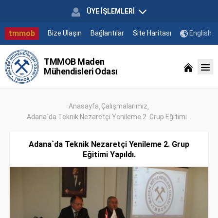
ÜYE İŞLEMLERİ
tmmob
Bize Ulaşın
Bağlantılar
Site Haritası
English
TMMOB Maden
Mühendisleri Odası
Anasayfa
Çalışmalarımız
Adana`da Teknik Nezaretçi Yenileme 2. Grup Eğitimi...
Adana`da Teknik Nezaretçi Yenileme 2. Grup
Eğitimi Yapıldı.