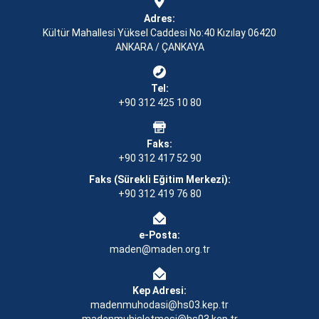
Adres:
Kültür Mahallesi Yüksel Caddesi No:40 Kızılay 06420
ANKARA / ÇANKAYA
Tel:
+90 312 425 10 80
Faks:
+90 312 417 52 90
Faks (Sürekli Eğitim Merkezi):
+90 312 419 76 80
e-Posta:
maden@maden.org.tr
Kep Adresi:
madenmuhodasi@hs03.kep.tr