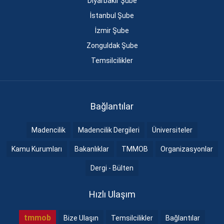
Diyarbakır Şube
İstanbul Şube
İzmir Şube
Zonguldak Şube
Temsilcilikler
Bağlantılar
Madencilik
Madencilik Dergileri
Üniversiteler
Kamu Kurumları
Bakanlıklar
TMMOB
Organizasyonlar
Dergi - Bülten
Hızlı Ulaşım
tmmob
Bize Ulaşın
Temsilcilikler
Bağlantılar