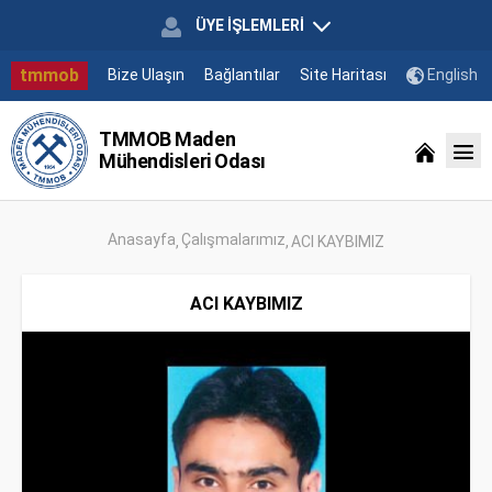
ÜYE İŞLEMLERİ
tmmob
Bize Ulaşın
Bağlantılar
Site Haritası
English
TMMOB Maden
Mühendisleri Odası
Anasayfa
Çalışmalarımız
ACI KAYBIMIZ
ACI KAYBIMIZ