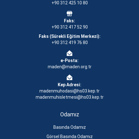
+90 312 425 10 80
Faks:
+90 312 417 52 90
Faks (Sürekli Eğitim Merkezi):
+90 312 419 76 80
e-Posta:
maden@maden.org.tr
Kep Adresi:
madenmuhodasi@hs03.kep.tr
madenmuhisletmesi@hs03.kep.tr
Odamız
Basında Odamız
Görsel Basında Odamız