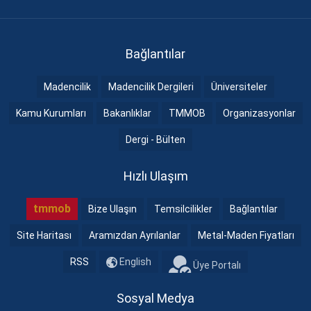
Bağlantılar
Madencilik
Madencilik Dergileri
Üniversiteler
Kamu Kurumları
Bakanlıklar
TMMOB
Organizasyonlar
Dergi - Bülten
Hızlı Ulaşım
tmmob
Bize Ulaşın
Temsilcilikler
Bağlantılar
Site Haritası
Aramızdan Ayrılanlar
Metal-Maden Fiyatları
RSS
English
Üye Portalı
Sosyal Medya