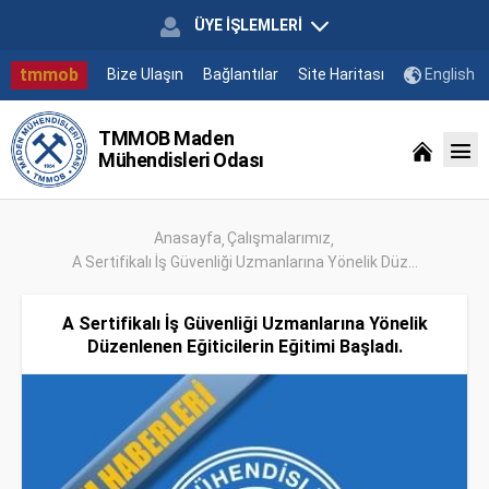
ÜYE İŞLEMLERİ
tmmob
Bize Ulaşın
Bağlantılar
Site Haritası
English
TMMOB Maden
Mühendisleri Odası
Anasayfa
Çalışmalarımız
A Sertifikalı İş Güvenliği Uzmanlarına Yönelik Düz...
A Sertifikalı İş Güvenliği Uzmanlarına Yönelik
Düzenlenen Eğiticilerin Eğitimi Başladı.