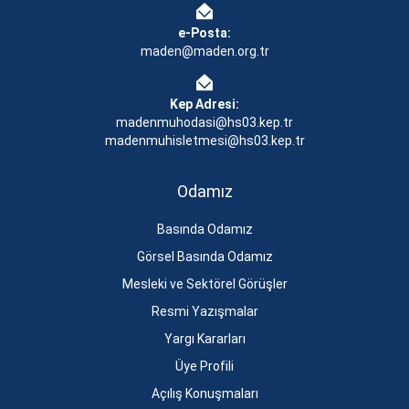
e-Posta:
maden@maden.org.tr
Kep Adresi:
madenmuhodasi@hs03.kep.tr
madenmuhisletmesi@hs03.kep.tr
Odamız
Basında Odamız
Görsel Basında Odamız
Mesleki ve Sektörel Görüşler
Resmi Yazışmalar
Yargı Kararları
Üye Profili
Açılış Konuşmaları