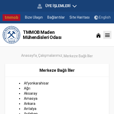
ÜYE İŞLEMLERİ
tmmob
Bize Ulaşın
Bağlantılar
Site Haritası
English
TMMOB Maden
Mühendisleri Odası
Anasayfa
Çalışmalarımız
Merkeze Bağlı İller
Merkeze Bağlı İller
Afyonkarahisar
Ağrı
Aksaray
Amasya
Ankara
Antalya
Ardahan