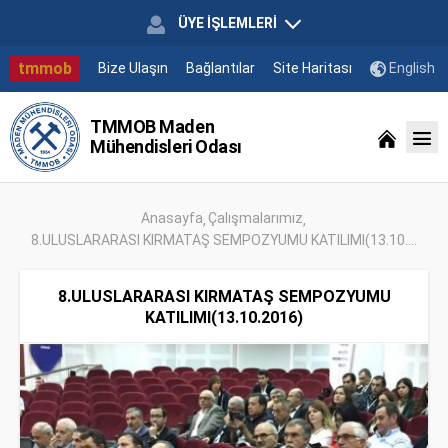
ÜYE İŞLEMLERİ
tmmob
Bize Ulaşın
Bağlantılar
Site Haritası
English
TMMOB Maden
Mühendisleri Odası
Anasayfa
Çalışmalarımız
8.ULUSLARARASI KIRMATAŞ SEMPOZYUMU KATILIMI(13.10....
8.ULUSLARARASI KIRMATAŞ SEMPOZYUMU
KATILIMI(13.10.2016)