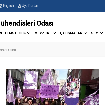
English
Üye Portalı
endisleri Odası
VE TEMSİLCİLİK
MEVZUAT
ÇALIŞMALAR
SEM
ınlar Günü