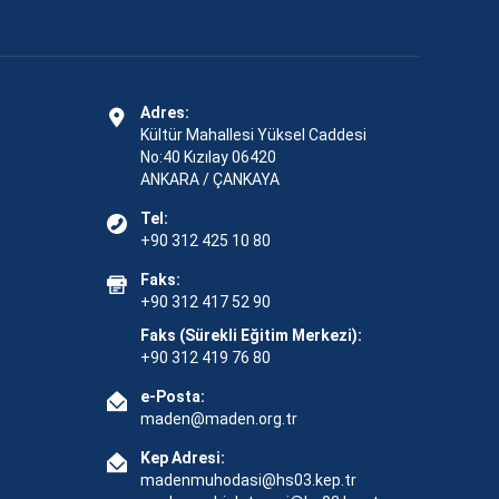
Adres:
Kültür Mahallesi Yüksel Caddesi
No:40 Kızılay 06420
ANKARA / ÇANKAYA
Tel:
+90 312 425 10 80
Faks:
+90 312 417 52 90
Faks (Sürekli Eğitim Merkezi):
+90 312 419 76 80
e-Posta:
maden@maden.org.tr
Kep Adresi:
madenmuhodasi@hs03.kep.tr