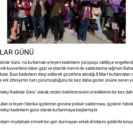
NLAR GÜNÜ
dınlar Günü`
nü kutlamak isteyen kadınların yürüyüşü valilikçe engellend
vik kuvvetlerin biber gazı ve plastik mermi ile saldırılarına rağmen Bah
ar. Bazı kadınların darp edilerek gözaltına alındığı 8 Mart kutlamaları sır
i ve erk zihniyetin tüm çürümüşlüğünü bir kez daha gözler önüne seren y
ekçi Kadınlar Günü`
olarak neden belirlenmesini istediklerini bir kez dah
arı isteyen fabrika işçilerinin grevine polisin saldırması, işçilerin fa
mekçi kadınların günü olarak kutlanmaya başlamıştır.
r daim müdahale etmekten geri durmayan erkek iktidarını şiddetle kını