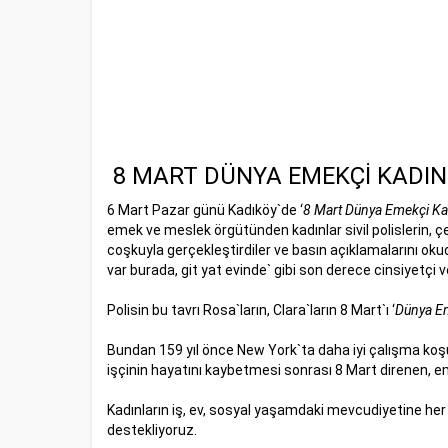
8 MART DÜNYA EMEKÇİ KADI
6 Mart Pazar günü Kadıköy`de ‘
8 Mart Dünya Emekçi Ka
emek ve meslek örgütünden kadınlar sivil polislerin, çe
coşkuyla gerçekleştirdiler ve basın açıklamalarını okudul
var burada, git yat evinde` gibi son derece cinsiyetç
Polisin bu tavrı Rosa`ların, Clara`ların 8 Mart`ı ‘
Dünya Em
Bundan 159 yıl önce New York`ta daha iyi çalışma koşull
işçinin hayatını kaybetmesi sonrası 8 Mart direnen, e
Kadınların iş, ev, sosyal yaşamdaki mevcudiyetine he
destekliyoruz.