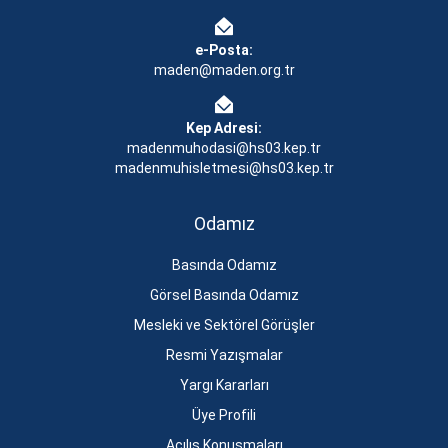
e-Posta:
maden@maden.org.tr
Kep Adresi:
madenmuhodasi@hs03.kep.tr
madenmuhisletmesi@hs03.kep.tr
Odamız
Basında Odamız
Görsel Basında Odamız
Mesleki ve Sektörel Görüşler
Resmi Yazışmalar
Yargı Kararları
Üye Profili
Açılış Konuşmaları