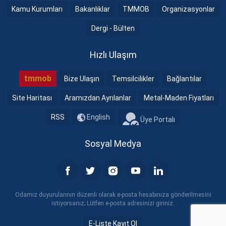
Kamu Kurumları
Bakanlıklar
TMMOB
Organizasyonlar
Dergi - Bülten
Hızlı Ulaşım
tmmob
Bize Ulaşın
Temsilcilikler
Bağlantılar
Site Haritası
Aramızdan Ayrılanlar
Metal-Maden Fiyatları
RSS
English
Üye Portalı
Sosyal Medya
Odamız duyurularının düzenli olarak e-posta hesabınıza gönderilmesini
istiyorsanız; Lütfen e-posta adresinizi giriniz.
E-Liste Kayıt Ol