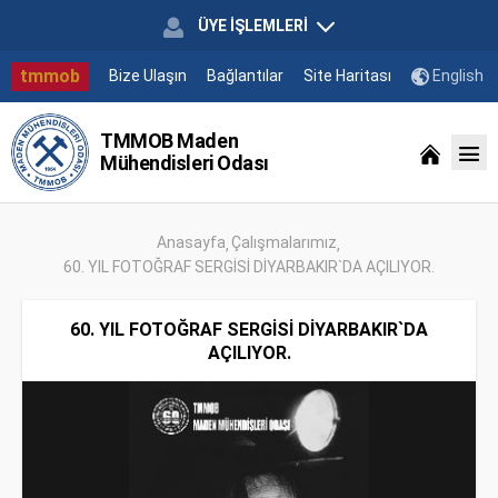
ÜYE İŞLEMLERİ
tmmob
Bize Ulaşın
Bağlantılar
Site Haritası
English
TMMOB Maden
Mühendisleri Odası
Anasayfa
Çalışmalarımız
60. YIL FOTOĞRAF SERGİSİ DİYARBAKIR`DA AÇILIYOR.
60. YIL FOTOĞRAF SERGİSİ DİYARBAKIR`DA
AÇILIYOR.