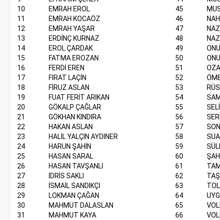
10
EMRAH EROL
45
MUS
11
EMRAH KOCAÖZ
46
NAH
12
EMRAH YAŞAR
47
NAZ
13
ERDİNÇ KURNAZ
48
NAZ
14
EROL ÇARDAK
49
ONU
15
FATMA EROZAN
50
ONU
16
FERDİ EREN
51
OZA
17
FIRAT LAÇİN
52
ÖME
18
FİRUZ ASLAN
53
RÜS
19
FUAT FERİT ARIKAN
54
SAM
20
GÖKALP ÇAĞLAR
55
SEL
21
GÖKHAN KINDIRA
56
SER
22
HAKAN ASLAN
57
SON
23
HALİL YALÇIN AYDINER
58
SUA
24
HARUN ŞAHİN
59
SÜL
25
HASAN SARAL
60
ŞAH
26
HASAN TAVŞANLI
61
TAM
27
İDRİS SAKLI
62
TAŞ
28
İSMAİL SANDIKÇI
63
TOL
29
LOKMAN ÇAĞAN
64
UYG
30
MAHMUT DALASLAN
65
VOL
31
MAHMUT KAYA
66
VOL