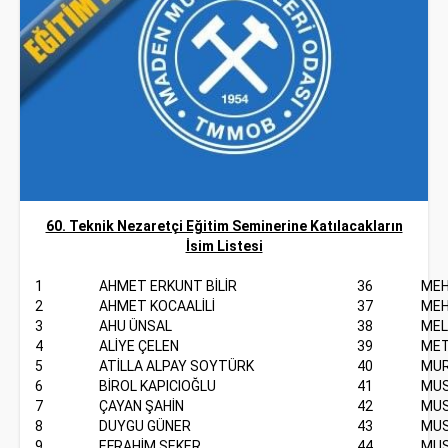
60. Teknik Nezaretçi Eğitim Seminerine Katılacakların
İsim Listesi
1
AHMET ERKUNT BİLİR
36
MEH
2
AHMET KOCAALİLİ
37
MEH
3
AHU ÜNSAL
38
MEL
4
ALİYE ÇELEN
39
MET
5
ATİLLA ALPAY SOYTÜRK
40
MUR
6
BİROL KAPICIOĞLU
41
MUS
7
ÇAYAN ŞAHİN
42
MUS
8
DUYGU GÜNER
43
MUS
9
EFRAHİM ŞEKER
44
MUS