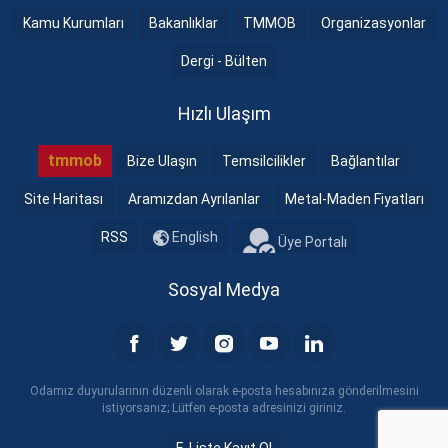
Kamu Kurumları
Bakanlıklar
TMMOB
Organizasyonlar
Dergi - Bülten
Hızlı Ulaşım
tmmob
Bize Ulaşın
Temsilcilikler
Bağlantılar
Site Haritası
Aramızdan Ayrılanlar
Metal-Maden Fiyatları
RSS
English
Üye Portalı
Sosyal Medya
Odamız duyurularının düzenli olarak e-posta hesabınıza gönderilmesini
istiyorsanız; Lütfen e-posta adresinizi giriniz.