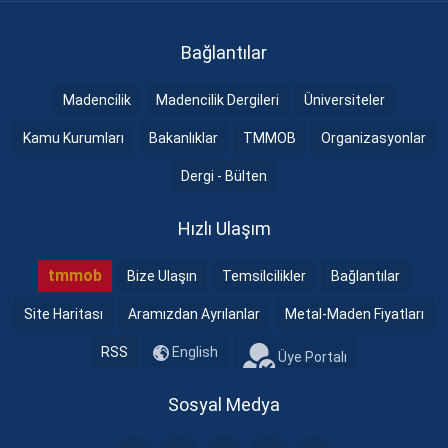
Bağlantılar
Madencilik
Madencilik Dergileri
Üniversiteler
Kamu Kurumları
Bakanlıklar
TMMOB
Organizasyonlar
Dergi - Bülten
Hızlı Ulaşım
tmmob
Bize Ulaşın
Temsilcilikler
Bağlantılar
Site Haritası
Aramızdan Ayrılanlar
Metal-Maden Fiyatları
RSS
English
Üye Portalı
Sosyal Medya