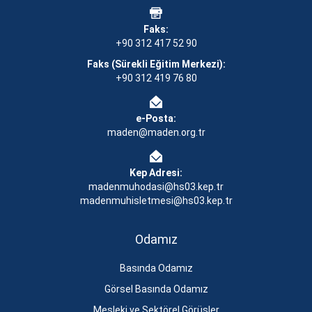
Faks:
+90 312 417 52 90
Faks (Sürekli Eğitim Merkezi):
+90 312 419 76 80
e-Posta:
maden@maden.org.tr
Kep Adresi:
madenmuhodasi@hs03.kep.tr
madenmuhisletmesi@hs03.kep.tr
Odamız
Basında Odamız
Görsel Basında Odamız
Mesleki ve Sektörel Görüşler