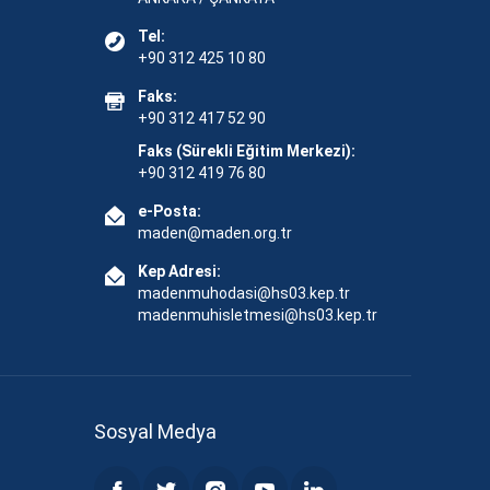
Tel:
+90 312 425 10 80
Faks:
+90 312 417 52 90
Faks (Sürekli Eğitim Merkezi):
+90 312 419 76 80
e-Posta:
maden@maden.org.tr
Kep Adresi:
madenmuhodasi@hs03.kep.tr
madenmuhisletmesi@hs03.kep.tr
Sosyal Medya