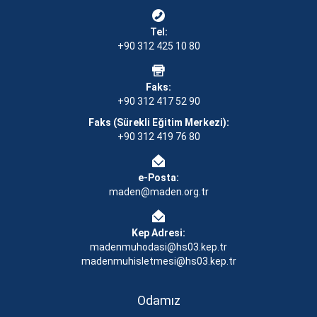
Tel:
+90 312 425 10 80
Faks:
+90 312 417 52 90
Faks (Sürekli Eğitim Merkezi):
+90 312 419 76 80
e-Posta:
maden@maden.org.tr
Kep Adresi:
madenmuhodasi@hs03.kep.tr
madenmuhisletmesi@hs03.kep.tr
Odamız