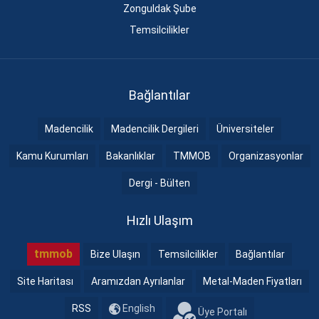
Zonguldak Şube
Temsilcilikler
Bağlantılar
Madencilik
Madencilik Dergileri
Üniversiteler
Kamu Kurumları
Bakanlıklar
TMMOB
Organizasyonlar
Dergi - Bülten
Hızlı Ulaşım
tmmob
Bize Ulaşın
Temsilcilikler
Bağlantılar
Site Haritası
Aramızdan Ayrılanlar
Metal-Maden Fiyatları
RSS
English
Üye Portalı