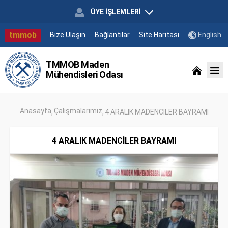
ÜYE İŞLEMLERİ
tmmob
Bize Ulaşın
Bağlantılar
Site Haritası
English
TMMOB Maden
Mühendisleri Odası
Anasayfa
Çalışmalarımız
4 ARALIK MADENCİLER BAYRAMI
4 ARALIK MADENCİLER BAYRAMI