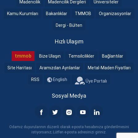
Madencilik
Madencilik Dergileri
Üniversiteler
Kamu Kurumları
Bakanlıklar
TMMOB
Organizasyonlar
Dergi - Bülten
Hızlı Ulaşım
tmmob
Bize Ulaşın
Temsilcilikler
Bağlantılar
Site Haritası
Aramızdan Ayrılanlar
Metal-Maden Fiyatları
RSS
English
Üye Portalı
Sosyal Medya
Odamız duyurularının düzenli olarak e-posta hesabınıza gönderilmesini
istiyorsanız; Lütfen e-posta adresinizi giriniz.