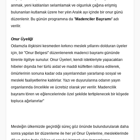
anmak, yeni katılanları selamlamak ve olgunluk çağına erişmiş
bulunanları kutlamak üzere her yılın Aralık ayı içinde bir onur günü
düzenlenir. Bu günün programına da "
Madenciler Bayramı
" adı
verilir.
Onur Üyeliği
Odamızla ilişkisini kesmeden kırkıncı meslek yıllarını dolduran üyeler
için, bir "Onur Belgesi" düzenlenerek madenci bayramı gününde
törenle ilgiliye sunulur. Onur Üyeleri, kendi istekleriyle yapacakları
hibeler dışında her türlü aidat ve maddi külfetten istisna edilerek,
ömürlerinin sonuna kadar oda yayınlarından yararlanıp sosyal ve
mesleki faaliyetlerine katılırlar. Yazı ve duyurularına odanın yayın
organlarında öncelikle ve ücretsiz olarak yer verilir. Madencilik
bayramı tören ve eğlencelerinde özel şekilde tertiplenecek bir köşede
topluca ağırlanırlar"
Mesleğin ülkemizde geçirdiği süreç göz önünde bulundurularak daha
sonra yapılan bir düzenleme ile her yıl Onur Üyelerine, mesleklerinde