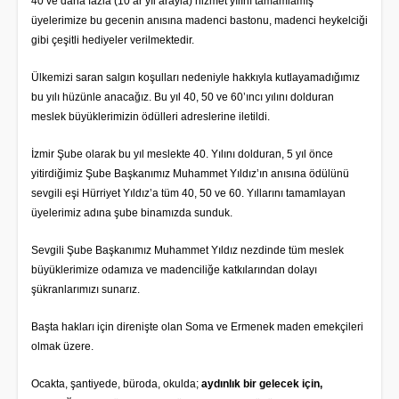
40 ve daha fazla (10‘ar yıl arayla) hizmet yılını tamamlamış
üyelerimize bu gecenin anısına madenci bastonu, madenci heykelciği
gibi çeşitli hediyeler verilmektedir.
Ülkemizi saran salgın koşulları nedeniyle hakkıyla kutlayamadığımız
bu yılı hüzünle anacağız. Bu yıl 40, 50 ve 60’ıncı yılını dolduran
meslek büyüklerimizin ödülleri adreslerine iletildi.
İzmir Şube olarak bu yıl meslekte 40. Yılını dolduran, 5 yıl önce
yitirdiğimiz Şube Başkanımız Muhammet Yıldız’ın anısına ödülünü
sevgili eşi Hürriyet Yıldız’a tüm 40, 50 ve 60. Yıllarını tamamlayan
üyelerimiz adına şube binamızda sunduk.
Sevgili Şube Başkanımız Muhammet Yıldız nezdinde tüm meslek
büyüklerimize odamıza ve madenciliğe katkılarından dolayı
şükranlarımızı sunarız.
Başta hakları için direnişte olan Soma ve Ermenek maden emekçileri
olmak üzere.
Ocakta, şantiyede, büroda, okulda;
aydınlık bir gelecek için,