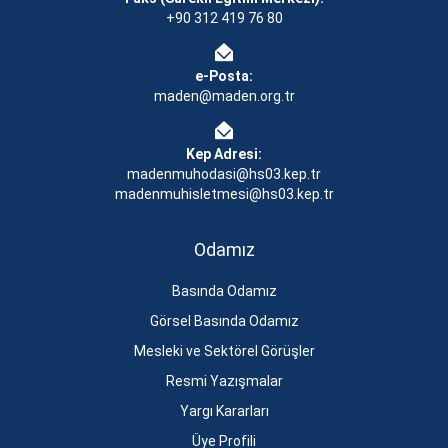
+90 312 419 76 80
e-Posta:
maden@maden.org.tr
Kep Adresi:
madenmuhodasi@hs03.kep.tr
madenmuhisletmesi@hs03.kep.tr
Odamız
Basında Odamız
Görsel Basında Odamız
Mesleki ve Sektörel Görüşler
Resmi Yazışmalar
Yargı Kararları
Üye Profili