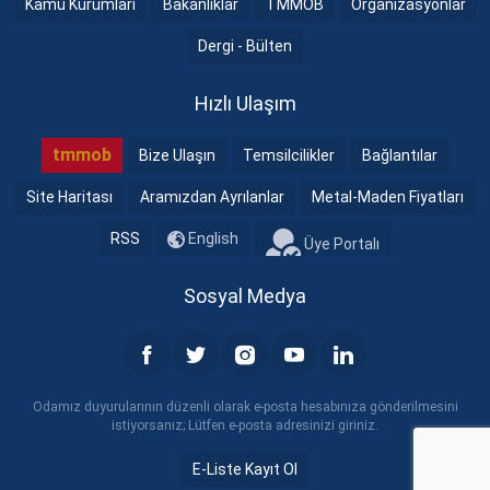
Kamu Kurumları
Bakanlıklar
TMMOB
Organizasyonlar
Dergi - Bülten
Hızlı Ulaşım
tmmob
Bize Ulaşın
Temsilcilikler
Bağlantılar
Site Haritası
Aramızdan Ayrılanlar
Metal-Maden Fiyatları
RSS
English
Üye Portalı
Sosyal Medya
Odamız duyurularının düzenli olarak e-posta hesabınıza gönderilmesini
istiyorsanız; Lütfen e-posta adresinizi giriniz.
E-Liste Kayıt Ol