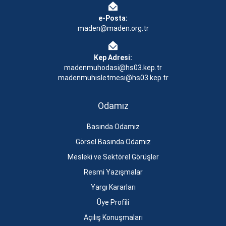
e-Posta:
maden@maden.org.tr
Kep Adresi:
madenmuhodasi@hs03.kep.tr
madenmuhisletmesi@hs03.kep.tr
Odamız
Basında Odamız
Görsel Basında Odamız
Mesleki ve Sektörel Görüşler
Resmi Yazışmalar
Yargı Kararları
Üye Profili
Açılış Konuşmaları