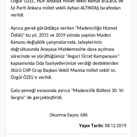
Özgür ÖZEL, HDP Antalya Millet Vekili Kemal BÜLBÜL ve
İyi Parti Ankara millet vekili Ayhan ALTINTAŞ tarafından
verildi.
Ayrıca gerek görüldükçe verilen "Madenciliğe Hizmet
Ödülü" bu yıl, 2015 ve 2019 yılında yapılan Maden
Kanunu değişiklik çalışmalarında, taleplerimiz
doğrultusunda Anayasa Mahkemesine dava açılması
sürecinde ve yürüttüğümüz "Asgari Ücret Kampanyası"
kapsamında Oda faaliyetlerimize verdiği desteklerden
ötürü CHP Grup Başkan Vekili Manisa millet vekili sn.
Özgül ÖZEL'e verildi.
Gala yemeği esnasında ayrıca "Madencilik Bülteni 30. Yıl
Sergisi" de gerçekleştirldi.
Okunma Sayısı: 686
Yayın Tarihi:
08.12.2019