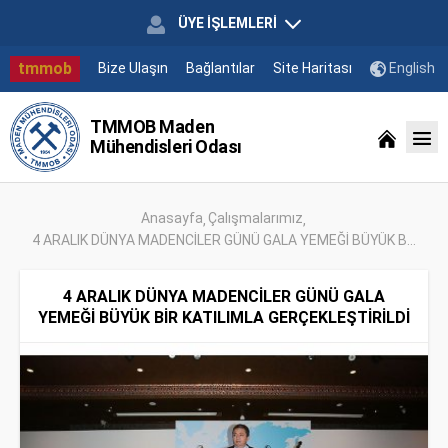
ÜYE İŞLEMLERİ
tmmob
Bize Ulaşın
Bağlantılar
Site Haritası
English
TMMOB Maden
Mühendisleri Odası
Anasayfa
Çalışmalarımız
4 ARALIK DÜNYA MADENCİLER GÜNÜ GALA YEMEĞİ BÜYÜK B...
4 ARALIK DÜNYA MADENCİLER GÜNÜ GALA
YEMEĞİ BÜYÜK BİR KATILIMLA GERÇEKLEŞTİRİLDİ